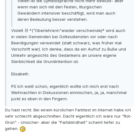
Vielen ist die Symbolsprache nicht mehr bewußt- aber
wenn man sich mit den Festen, liturgischen
Gewändern intensiver beschäftigt, wird man auch
deren Bedeutung besser verstehen.
Violett (!) *("Oberlehrerin"wieder verschwinde)* wird auch
in vielen Gemeinden bei Gottesdiensten vor oder nach
Beerdigungen verwendet (statt schwarz, was früher mal
Vorschrift war). Ich denke, dass da ein Aufruf zu Buße und
Umkehr angesichts des Gedankens an unsere eigene
Sterblichkeit die Grundintention ist.
Elisabeth
PS Ich weiß schon, eigentlich wollte ich mich erst nach
Weihnachten in Diskussionen einmischen, ja, ja, manchmal
juckt es eben in den Fingern.
Du hast recht. Bei einem kürzlichen Farbtest im Internet habe ich
sehr schlecht abgeschnitten. Dacht eigentlich ich wäre nur "Rot-
Grün" - Unsicher- aber die "Farbblindheit" scheint tiefer zu
gehen.