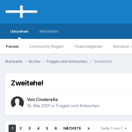
Umsehen
Aktivitäten
Forum
Community-Regeln
Teammitglieder
Benutzer 
Startseite
Archiv
Fragen und Antworten
Zweitehe!
Zweitehe!
Von Cinderella
16. Mai 2001
in
Fragen und Antworten
1
2
3
4
5
6
NÄCHSTE
Seite 1 von 7