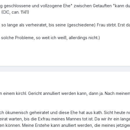
ltig geschlossene und vollzogene Ehe" zwischen Getauften "kann d
CIC, can. 1141)
so lange als verheiratet, bis seine (geschiedene) Frau stirbt. Erst d
 solche Probleme, so weit ich weiß, allerdings nicht.)
inem kirchl. Gericht annulliert werden kann, dann ja. Nach meinem
h ökumenisch geheiratet und diese Ehe hat aus kath. Sicht heute no
Heirat warten, bis die Exfrau meines Mannes tot ist. Da wir ihr ein
raten können. Meine Erstehe kann anulliert werden, die meines jetz