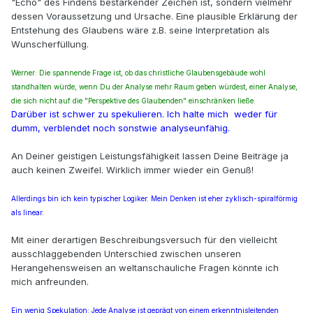
"Echo" des Findens bestärkender Zeichen ist, sondern vielmehr
dessen Voraussetzung und Ursache. Eine plausible Erklärung der
Entstehung des Glaubens wäre z.B. seine Interpretation als
Wunscherfüllung.
Werner: Die spannende Frage ist, ob das christliche Glaubensgebäude wohl
standhalten würde, wenn Du der Analyse mehr Raum geben würdest, einer Analyse,
die sich nicht auf die "Perspektive des Glaubenden" einschränken ließe.
Darüber ist schwer zu spekulieren. Ich halte mich weder für
dumm, verblendet noch sonstwie analyseunfähig.
An Deiner geistigen Leistungsfähigkeit lassen Deine Beiträge ja
auch keinen Zweifel. Wirklich immer wieder ein Genuß!
Allerdings bin ich kein typischer Logiker. Mein Denken ist eher zyklisch-spiralförmig
als linear.
Mit einer derartigen Beschreibungsversuch für den vielleicht
ausschlaggebenden Unterschied zwischen unseren
Herangehensweisen an weltanschauliche Fragen könnte ich
mich anfreunden.
Ein wenig Spekulation: Jede Analyse ist geprägt von einem erkenntnisleitenden