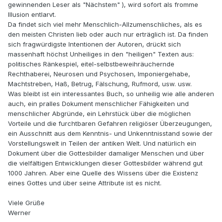
gewinnenden Leser als "Nächstem" ), wird sofort als fromme
Illusion entlarvt.
Da findet sich viel mehr Menschlich-Allzumenschliches, als es
den meisten Christen lieb oder auch nur erträglich ist. Da finden
sich fragwürdigste Intentionen der Autoren, drückt sich
massenhaft höchst Unheiliges in den "heiligen" Texten aus:
politisches Ränkespiel, eitel-selbstbeweihräuchernde
Rechthaberei, Neurosen und Psychosen, Imponiergehabe,
Machtstreben, Haß, Betrug, Fälschung, Rufmord, usw. usw.
Was bleibt ist ein interessantes Buch, so unheilig wie alle anderen
auch, ein pralles Dokument menschlicher Fähigkeiten und
menschlicher Abgründe, ein Lehrstück über die möglichen
Vorteile und die furchtbaren Gefahren religiöser Überzeugungen,
ein Ausschnitt aus dem Kenntnis- und Unkenntnisstand sowie der
Vorstellungswelt in Teilen der antiken Welt. Und natürlich ein
Dokument über die Gottesbilder damaliger Menschen und über
die vielfältigen Entwicklungen dieser Gottesbilder während gut
1000 Jahren. Aber eine Quelle des Wissens über die Existenz
eines Gottes und über seine Attribute ist es nicht.
Viele Grüße
Werner