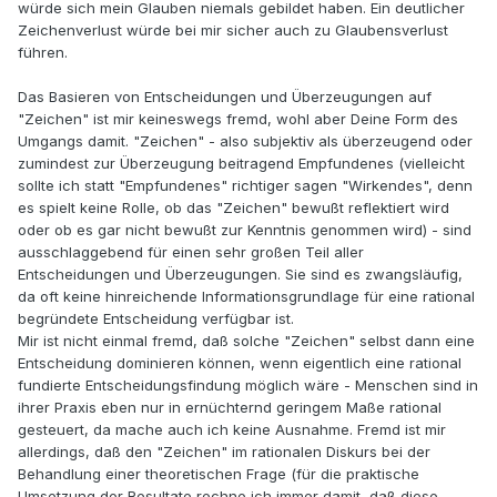
würde sich mein Glauben niemals gebildet haben. Ein deutlicher
Zeichenverlust würde bei mir sicher auch zu Glaubensverlust
führen.
Das Basieren von Entscheidungen und Überzeugungen auf
"Zeichen" ist mir keineswegs fremd, wohl aber Deine Form des
Umgangs damit. "Zeichen" - also subjektiv als überzeugend oder
zumindest zur Überzeugung beitragend Empfundenes (vielleicht
sollte ich statt "Empfundenes" richtiger sagen "Wirkendes", denn
es spielt keine Rolle, ob das "Zeichen" bewußt reflektiert wird
oder ob es gar nicht bewußt zur Kenntnis genommen wird) - sind
ausschlaggebend für einen sehr großen Teil aller
Entscheidungen und Überzeugungen. Sie sind es zwangsläufig,
da oft keine hinreichende Informationsgrundlage für eine rational
begründete Entscheidung verfügbar ist.
Mir ist nicht einmal fremd, daß solche "Zeichen" selbst dann eine
Entscheidung dominieren können, wenn eigentlich eine rational
fundierte Entscheidungsfindung möglich wäre - Menschen sind in
ihrer Praxis eben nur in ernüchternd geringem Maße rational
gesteuert, da mache auch ich keine Ausnahme. Fremd ist mir
allerdings, daß den "Zeichen" im rationalen Diskurs bei der
Behandlung einer theoretischen Frage (für die praktische
Umsetzung der Resultate rechne ich immer damit, daß diese