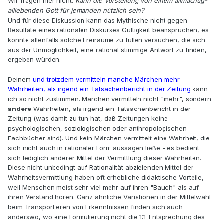
Wir fragen hier nicht:
Kann die Vorstellung von einem allmächtig-
alliebenden Gott für jemanden nützlich sein?
Und für diese Diskussion kann das Mythische nicht gegen
Resultate eines rationalen Diskurses Gültigkeit beanspruchen, es
könnte allenfalls solche Freiräume zu füllen versuchen, die sich
aus der Unmöglichkeit, eine rational stimmige Antwort zu finden,
ergeben würden.
Deinem
und trotzdem vermitteln manche Märchen mehr
Wahrheiten, als irgend ein Tatsachenbericht in der Zeitung
kann
ich so nicht zustimmen. Märchen vermitteln nicht "mehr", sondern
andere
Wahrheiten, als irgend ein Tatsachenbericht in der
Zeitung (was damit zu tun hat, daß Zeitungen keine
psychologischen, soziologischen oder anthropologischen
Fachbücher sind). Und kein Märchen vermittelt eine Wahrheit, die
sich nicht auch in rationaler Form aussagen ließe - es bedient
sich lediglich anderer Mittel der Vermittlung dieser Wahrheiten.
Diese nicht unbedingt auf Rationalität abzielenden Mittel der
Wahrheitsvermittlung haben oft erhebliche didaktische Vorteile,
weil Menschen meist sehr viel mehr auf ihren "Bauch" als auf
ihren Verstand hören. Ganz ähnliche Variationen in der Mittelwahl
beim Transportieren von Erkenntnissen finden sich auch
anderswo, wo eine Formulierung nicht die 1:1-Entsprechung des