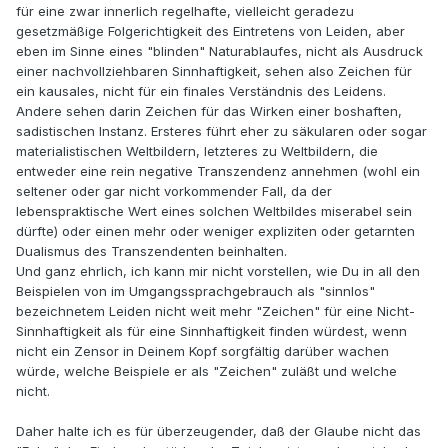
für eine zwar innerlich regelhafte, vielleicht geradezu
gesetzmäßige Folgerichtigkeit des Eintretens von Leiden, aber
eben im Sinne eines "blinden" Naturablaufes, nicht als Ausdruck
einer nachvollziehbaren Sinnhaftigkeit, sehen also Zeichen für
ein kausales, nicht für ein finales Verständnis des Leidens.
Andere sehen darin Zeichen für das Wirken einer boshaften,
sadistischen Instanz. Ersteres führt eher zu säkularen oder sogar
materialistischen Weltbildern, letzteres zu Weltbildern, die
entweder eine rein negative Transzendenz annehmen (wohl ein
seltener oder gar nicht vorkommender Fall, da der
lebenspraktische Wert eines solchen Weltbildes miserabel sein
dürfte) oder einen mehr oder weniger expliziten oder getarnten
Dualismus des Transzendenten beinhalten.
Und ganz ehrlich, ich kann mir nicht vorstellen, wie Du in all den
Beispielen von im Umgangssprachgebrauch als "sinnlos"
bezeichnetem Leiden nicht weit mehr "Zeichen" für eine Nicht-
Sinnhaftigkeit als für eine Sinnhaftigkeit finden würdest, wenn
nicht ein Zensor in Deinem Kopf sorgfältig darüber wachen
würde, welche Beispiele er als "Zeichen" zuläßt und welche
nicht.
Daher halte ich es für überzeugender, daß der Glaube nicht das