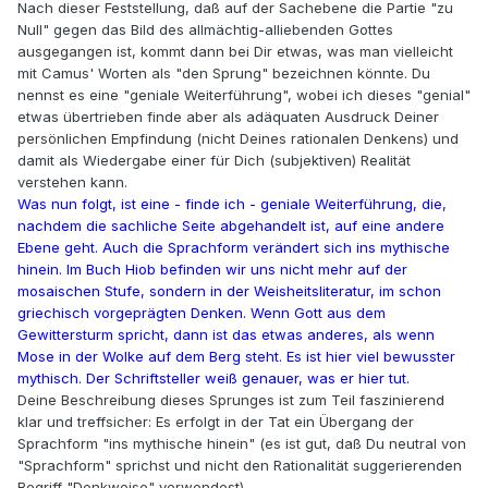
Nach dieser Feststellung, daß auf der Sachebene die Partie "zu
Null" gegen das Bild des allmächtig-alliebenden Gottes
ausgegangen ist, kommt dann bei Dir etwas, was man vielleicht
mit Camus' Worten als "den Sprung" bezeichnen könnte. Du
nennst es eine "geniale Weiterführung", wobei ich dieses "genial"
etwas übertrieben finde aber als adäquaten Ausdruck Deiner
persönlichen Empfindung (nicht Deines rationalen Denkens) und
damit als Wiedergabe einer für Dich (subjektiven) Realität
verstehen kann.
Was nun folgt, ist eine - finde ich - geniale Weiterführung, die,
nachdem die sachliche Seite abgehandelt ist, auf eine andere
Ebene geht. Auch die Sprachform verändert sich ins mythische
hinein. Im Buch Hiob befinden wir uns nicht mehr auf der
mosaischen Stufe, sondern in der Weisheitsliteratur, im schon
griechisch vorgeprägten Denken. Wenn Gott aus dem
Gewittersturm spricht, dann ist das etwas anderes, als wenn
Mose in der Wolke auf dem Berg steht. Es ist hier viel bewusster
mythisch. Der Schriftsteller weiß genauer, was er hier tut.
Deine Beschreibung dieses Sprunges ist zum Teil faszinierend
klar und treffsicher: Es erfolgt in der Tat ein Übergang der
Sprachform "ins mythische hinein" (es ist gut, daß Du neutral von
"Sprachform" sprichst und nicht den Rationalität suggerierenden
Begriff "Denkweise" verwendest).