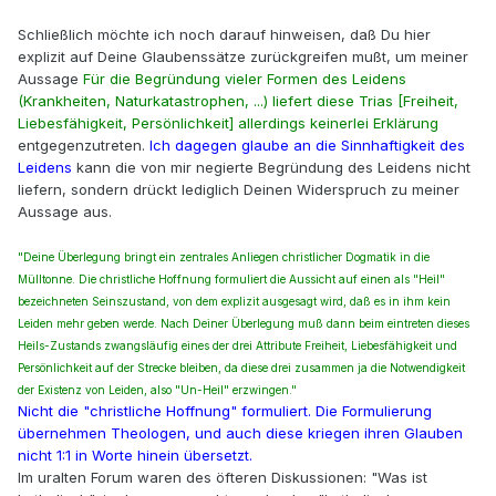
Schließlich möchte ich noch darauf hinweisen, daß Du hier
explizit auf Deine Glaubenssätze zurückgreifen mußt, um meiner
Aussage
Für die Begründung vieler Formen des Leidens
(Krankheiten, Naturkatastrophen, ...) liefert diese Trias [Freiheit,
Liebesfähigkeit, Persönlichkeit] allerdings keinerlei Erklärung
entgegenzutreten.
Ich dagegen glaube an die Sinnhaftigkeit des
Leidens
kann die von mir negierte Begründung des Leidens nicht
liefern, sondern drückt lediglich Deinen Widerspruch zu meiner
Aussage aus.
"Deine Überlegung bringt ein zentrales Anliegen christlicher Dogmatik in die
Mülltonne. Die christliche Hoffnung formuliert die Aussicht auf einen als "Heil"
bezeichneten Seinszustand, von dem explizit ausgesagt wird, daß es in ihm kein
Leiden mehr geben werde. Nach Deiner Überlegung muß dann beim eintreten dieses
Heils-Zustands zwangsläufig eines der drei Attribute Freiheit, Liebesfähigkeit und
Persönlichkeit auf der Strecke bleiben, da diese drei zusammen ja die Notwendigkeit
der Existenz von Leiden, also "Un-Heil" erzwingen."
Nicht die "christliche Hoffnung" formuliert. Die Formulierung
übernehmen Theologen, und auch diese kriegen ihren Glauben
nicht 1:1 in Worte hinein übersetzt.
Im uralten Forum waren des öfteren Diskussionen: "Was ist