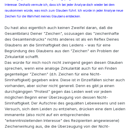
Interesse. Deshalb vermute ich, dass ich bei jeder Analyse doch wieder bei dem
rauskommen würde, was mich zum Glauben führt. Ich würde in jeder Analyse neue
Zeichen für die Wahrheit meines Glaubens entdecken.
Du hast also eigentlich auch keinen Zweifel daran, daß die
Gesamtbilanz Deiner "Zeichen", sozusagen das "zeichenhafte
des Gesamteindrucks" nichts anderes ist als ein Reflex Deines
Glaubens an die Sinnhaftigkeit des Leidens - was für eine
Begründung des Glaubens aus den "Zeichen" ein Problem der
Zirkularität schafft.
Das würde für mich noch nicht zwingend gegen diesen Glauben
sprechen, wenn eine analoge Zirkularität auch für ein Finden
gegenteiliger "Zeichen" (d.h. Zeichen für eine Nicht-
Sinnhaftigkeit) gegeben wäre. Diese ist in Einzelfällen sicher auch
vorhanden, aber sicher nicht generell. Denn es gibt ja einen
durchgängigen "Protest" gegen das Leiden weit vor jedem
möglichen Beginn einer Überzeugung von dessen Nicht-
Sinnhaftigkeit. Der Aufschrei des gequälten Lebewesens und sein
Versuch, sich dem Leiden zu entziehen, drücken eine dem Leiden
immanente (also nicht auf ein entsprechendes
"erkenntnisleitenden Interesse" des Rezipienten angewiesene)
Zeichenwirkung aus, die die Überzeugung von der Nicht-