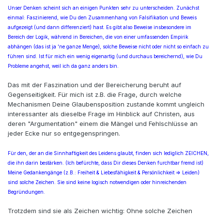
Unser Denken scheint sich an einigen Punkten sehr zu unterscheiden. Zunächst
einmal: Faszinierend, wie Du den Zusammenhang von Falsifikation und Beweis
aufgezeigt (und dann differenziert) hast. Es gibt also Beweise insbesondere im
Bereich der Logik, während in Bereichen, die von einer umfassenden Empirik
abhängen (das ist ja 'ne ganze Menge), solche Beweise nicht oder nicht so einfach zu
führen sind. Ist für mich ein wenig eigenartig (und durchaus bereichernd), wie Du
Probleme angehst, weil ich da ganz anders bin.
Das mit der Faszination und der Bereicherung beruht auf
Gegenseitigkeit. Für mich ist z.B. die Frage, durch welche
Mechanismen Deine Glaubensposition zustande kommt ungleich
interessanter als dieselbe Frage im Hinblick auf Christen, aus
deren "Argumentation" einem die Mängel und Fehlschlüsse an
jeder Ecke nur so entgegenspringen.
Für den, der an die Sinnhaftigkeit des Leidens glaubt, finden sich lediglich ZEICHEN,
die ihn darin bestärken. (Ich befürchte, dass Dir dieses Denken furchtbar fremd ist)
Meine Gedankengänge (z.B.: Freiheit & Liebesfähigkeit & Persönlichkeit => Leiden)
sind solche Zeichen. Sie sind keine logisch notwendigen oder hinreichenden
Begründungen.
Trotzdem sind sie als Zeichen wichtig: Ohne solche Zeichen