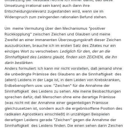
Umsetzung irrational sein kann) auch dann ihre
Entscheidungsrelevanz zugestanden wird, wenn sie im
Widerspruch zum zwingenden rationalen Befund stehen.
Um meine Vermutung über den Mechanismus "positiver
Rückkopplung" zwischen Zeichen und Glauben und meine
Zweifel an einer immanenten Überzeugungskraft dieser Zeichen
auszudrücken, brauche ich im ersten Satz des Zitates nur ein
einziges Wort zu verschieben:
Lediglich für den, der an die
Sinnhaftigkeit des Leidens glaubt, finden sich ZEICHEN, die ihn
darin bestärken
.
Anders formuliert: Ich kann mir nicht vorstellen, daß jemand ohne
die unbedingte Prämisse des Glaubens an die Sinnhaftigkeit des
(allen!) Leidens in der Lage ist, in dem Leiden von Krebskranken,
Erdbebenopfern usw. usw. "Zeichen" für die Annahme der
Sinnhaftigkeit des Leidens zu sehen. Alle meine Beobachtungen
sprechen dafür, daß Menschen ohne eine derartige Prämisse
(was nicht mit der Annahme einer gegenteiligen Prämisse
gleichzusetzen ist, sondern auch die ergebnisoffene Position des
radikalen Agnostikers einschließt) in unzähligen Beispielen
derartigen Leidens gerade "Zeichen" gegen die Annahme der
Sinnhaftigkeit des Leidens finden. Die einen sehen darin Zeichen