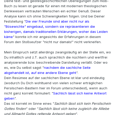
Deine text- und geistesgeschichtlichen Überlegungen zum Hiob-
Buch zu lesen ist gerade für einen mit modernen theologischen
Denkweisen vertrauten Menschen ein echter Genuß. Dieser
Analyse kann ich ohne Schwierigkeiten folgen. Und bei Deiner
Feststellung "
Die vier Freunde sind aber nicht nur als
"Bösewichte" eingebaut, sondern sie repräsentieren die
bisherigen, damals traditionellen Erklärungen, woher das Leiden
käme
" konnte ich mir angesichts der Erfahrungen in diesem
Forum den Stoßseufzer "nicht nur damals!" nicht verkneifen.
Mein Einspruch setzt allerdings zwangsläufig an der Stelle ein, wo
Du inhaltlich und z.T. auch sprachlich die nüchtern und wertfrei
analysierende bzw. beschreibende Darstellung verläßt. Oder wo
es, wie Du selbst sagst "
nachdem die sachliche Seite
abgehandelt ist, auf eine andere Ebene geht
".
Dein Resümee auf der sachlichen Ebene ist klar und eindeutig
(wodurch Du Dich wohltuend von vielen schwer erträglichen
Persilschein-Bastlern hier im Forum unterscheidest), wenn auch
nicht ganz korrekt formuliert: "
Sachlich lässt sich keine Antwort
geben
".
Das ist korrekt im Sinne eines "
Sachlich lässt sich kein Persilschein
Gottes finden
" oder "
Sachlich lässt sich keine zugleich die Alliebe
und Allmacht Gottes rettende Antwort geben
".