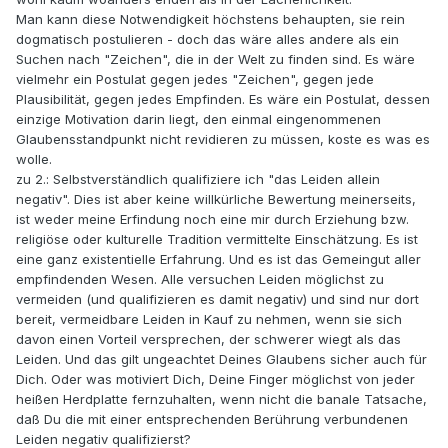
Man kann diese Notwendigkeit höchstens behaupten, sie rein
dogmatisch postulieren - doch das wäre alles andere als ein
Suchen nach "Zeichen", die in der Welt zu finden sind. Es wäre
vielmehr ein Postulat gegen jedes "Zeichen", gegen jede
Plausibilität, gegen jedes Empfinden. Es wäre ein Postulat, dessen
einzige Motivation darin liegt, den einmal eingenommenen
Glaubensstandpunkt nicht revidieren zu müssen, koste es was es
wolle.
zu 2.: Selbstverständlich qualifiziere ich "das Leiden allein
negativ". Dies ist aber keine willkürliche Bewertung meinerseits,
ist weder meine Erfindung noch eine mir durch Erziehung bzw.
religiöse oder kulturelle Tradition vermittelte Einschätzung. Es ist
eine ganz existentielle Erfahrung. Und es ist das Gemeingut aller
empfindenden Wesen. Alle versuchen Leiden möglichst zu
vermeiden (und qualifizieren es damit negativ) und sind nur dort
bereit, vermeidbare Leiden in Kauf zu nehmen, wenn sie sich
davon einen Vorteil versprechen, der schwerer wiegt als das
Leiden. Und das gilt ungeachtet Deines Glaubens sicher auch für
Dich. Oder was motiviert Dich, Deine Finger möglichst von jeder
heißen Herdplatte fernzuhalten, wenn nicht die banale Tatsache,
daß Du die mit einer entsprechenden Berührung verbundenen
Leiden negativ qualifizierst?