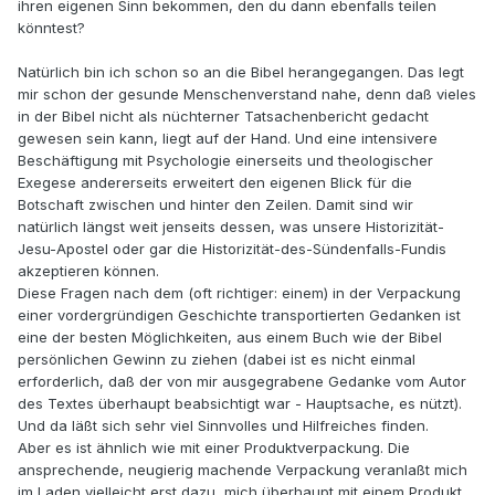
ihren eigenen Sinn bekommen, den du dann ebenfalls teilen
könntest?
Natürlich bin ich schon so an die Bibel herangegangen. Das legt
mir schon der gesunde Menschenverstand nahe, denn daß vieles
in der Bibel nicht als nüchterner Tatsachenbericht gedacht
gewesen sein kann, liegt auf der Hand. Und eine intensivere
Beschäftigung mit Psychologie einerseits und theologischer
Exegese andererseits erweitert den eigenen Blick für die
Botschaft zwischen und hinter den Zeilen. Damit sind wir
natürlich längst weit jenseits dessen, was unsere Historizität-
Jesu-Apostel oder gar die Historizität-des-Sündenfalls-Fundis
akzeptieren können.
Diese Fragen nach dem (oft richtiger: einem) in der Verpackung
einer vordergründigen Geschichte transportierten Gedanken ist
eine der besten Möglichkeiten, aus einem Buch wie der Bibel
persönlichen Gewinn zu ziehen (dabei ist es nicht einmal
erforderlich, daß der von mir ausgegrabene Gedanke vom Autor
des Textes überhaupt beabsichtigt war - Hauptsache, es nützt).
Und da läßt sich sehr viel Sinnvolles und Hilfreiches finden.
Aber es ist ähnlich wie mit einer Produktverpackung. Die
ansprechende, neugierig machende Verpackung veranlaßt mich
im Laden vielleicht erst dazu, mich überhaupt mit einem Produkt