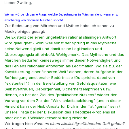
Lieber Zwilling,
Werner würde ich gerne Frage, welche Bedeutung er in Märchen sieht, wenn er so
abschätzig von frommen Märchen spricht.
Zur Bedeutung von Märchen und Mythen habe ich schon zu
Mecky einiges gesagt:
Die Existenz der einen ungeliebten rational stimmigen Antwort
wird geleugnet - wohl weil sonst der Sprung in das Mythische
seine Notwendigkeit und damit seine Legitimation und
Überzeugungskraft einbüßt. Wohlgemerkt: Das Mythische und das
Märchen bedürfen keineswegs immer dieser Notwendigkeit und
des Fehlens rationaler Antworten als Legitimation. Wo sie z.B. der
Konstituierung einer "inneren Welt" dienen, deren Aufgabe in der
Befriedigung emotionaler Bedürfnisse (Du sprichst dabei von
"existentiell" ), in der Bereitstellung von Gefühlsqualitäten wie
Selbstvertrauen, Geborgenheit, Sicherheitsempfinden usw.
dienen, da hat das Ziel des "praktischen Nutzens" wieder den
Vorrang vor dem Ziel der "Wirklichkeitsabbildung" (und in dieser
Hinsicht kann der Hiob-Ansatz für Dich in der Tat "genial" sein!).
Unsere Frage bei der Diskussion des Theodizee-Problems ist
aber eine auf Wirklichkeitsabbildung zielende.
Wir fragen hier:
Kann es einen allmächtig-alliebenden Gott geben?