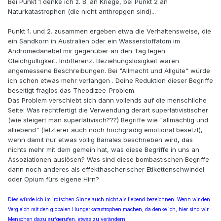
Bei Punkt 1 denke ich z. B. an Kriege, bei Punkt 2 an
Naturkatastrophen (die nicht anthropgen sind)...
Punkt 1. und 2. zusammen ergeben etwa die Verhaltensweise, die
ein Sandkorn in Australien oder ein Wasserstoffatom im
Andromedanebel mir gegenüber an den Tag legen.
Gleichgültigkeit, Indifferenz, Beziehungslosigkeit wären
angemessene Beschreibungen. Bei "Allmacht und Allgüte" würde
ich schon etwas mehr verlangen . Deine Reduktion dieser Begriffe
beseitigt fraglos das Theodizee-Problem.
Das Problem verschiebt sich dann vollends auf die menschliche
Seite: Was rechtfertigt die Verwendung derart superlativistischer
(wie steigert man superlativisch???) Begriffe wie "allmächtig und
alliebend" (letzterer auch noch hochgradig emotional besetzt),
wenn damit nur etwas völlig Banales beschrieben wird, das
nichts mehr mit dem gemein hat, was diese Begriffe in uns an
Assoziationen auslösen? Was sind diese bombastischen Begriffe
dann noch anderes als effekthascherischer Etikettenschwindel
oder Opium fürs eigene Hirn?
Dies würde ich im irdischen Sinne auch nicht als liebend bezeichnen. Wenn wir den
Vergleich mit den globalen Hungerkatastrophen machen, da denke ich, hier sind wir
Menschen dazu aufgerufen, etwas zu verändern.