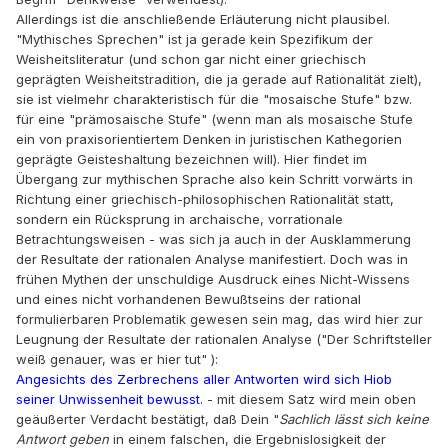
Allerdings ist die anschließende Erläuterung nicht plausibel.
"Mythisches Sprechen" ist ja gerade kein Spezifikum der
Weisheitsliteratur (und schon gar nicht einer griechisch
geprägten Weisheitstradition, die ja gerade auf Rationalität zielt),
sie ist vielmehr charakteristisch für die "mosaische Stufe" bzw.
für eine "prämosaische Stufe" (wenn man als mosaische Stufe
ein von praxisorientiertem Denken in juristischen Kathegorien
geprägte Geisteshaltung bezeichnen will). Hier findet im
Übergang zur mythischen Sprache also kein Schritt vorwärts in
Richtung einer griechisch-philosophischen Rationalität statt,
sondern ein Rücksprung in archaische, vorrationale
Betrachtungsweisen - was sich ja auch in der Ausklammerung
der Resultate der rationalen Analyse manifestiert. Doch was in
frühen Mythen der unschuldige Ausdruck eines Nicht-Wissens
und eines nicht vorhandenen Bewußtseins der rational
formulierbaren Problematik gewesen sein mag, das wird hier zur
Leugnung der Resultate der rationalen Analyse ("Der Schriftsteller
weiß genauer, was er hier tut" ):
Angesichts des Zerbrechens aller Antworten wird sich Hiob
seiner Unwissenheit bewusst.
- mit diesem Satz wird mein oben
geäußerter Verdacht bestätigt, daß Dein "
Sachlich lässt sich keine
Antwort geben
in einem falschen, die Ergebnislosigkeit der