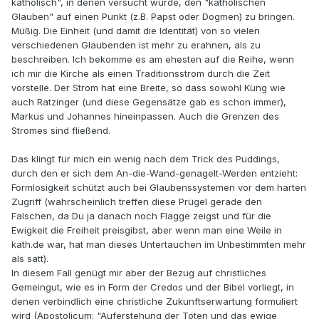
katholisch", in denen versucht wurde, den "katholischen
Glauben" auf einen Punkt (z.B. Papst oder Dogmen) zu bringen.
Müßig. Die Einheit (und damit die Identität) von so vielen
verschiedenen Glaubenden ist mehr zu erahnen, als zu
beschreiben. Ich bekomme es am ehesten auf die Reihe, wenn
ich mir die Kirche als einen Traditionsstrom durch die Zeit
vorstelle. Der Strom hat eine Breite, so dass sowohl Küng wie
auch Ratzinger (und diese Gegensätze gab es schon immer),
Markus und Johannes hineinpassen. Auch die Grenzen des
Stromes sind fließend.
Das klingt für mich ein wenig nach dem Trick des Puddings,
durch den er sich dem An-die-Wand-genagelt-Werden entzieht:
Formlosigkeit schützt auch bei Glaubenssystemen vor dem harten
Zugriff (wahrscheinlich treffen diese Prügel gerade den
Falschen, da Du ja danach noch Flagge zeigst und für die
Ewigkeit die Freiheit preisgibst, aber wenn man eine Weile in
kath.de war, hat man dieses Untertauchen im Unbestimmten mehr
als satt).
In diesem Fall genügt mir aber der Bezug auf christliches
Gemeingut, wie es in Form der Credos und der Bibel vorliegt, in
denen verbindlich eine christliche Zukunftserwartung formuliert
wird (Apostolicum: "Auferstehung der Toten und das ewige