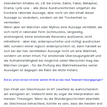
intendierten Inhaltes ist, z.B. bei Ironie, Satire, Fabel, Metapher,
Drama, Lyrik usw. - alle diese Ausdrucksformen umgehen die
trockene rationale Aussage, aber nicht um den Inhalt dieser
Aussage zu verändern, sondern um die Trockenheit zu
vermeiden.
Wenn aber ein Märchen oder Mythos eine Aussage vermittelt, die
sich nicht in rationaler Form (schmucklos, langweilig,
anstrengend, keine emotionale Resonanz auslösend, nicht
mitreißend - aber klar, widerspruchsfrei und richtig) ausdrücken
läßt, sondern immer logisch widersprüchlich ist, dann handelt es
sich bei der hier vermittelten Aussage nicht um eine Wahrheit,
sondern um einen Irrtum. Für emotionale Überzeugungskraft und
die Aufnahmefähigkeit bei möglichst vielen Menschen mag das
Märchen sorgen - für die Prüfung des Wahrheitswertes seiner
Aussagen ist dagegen die Ratio die letzte Instanz.
Bist du schon einmal mit einer solchen Brille an das neue Testament herangegangen?
Den Inhalt von Gleichnissen im NT zweifelst du wahrscheinlich
am wenigsten an. Vielleicht teilst du sogar die Interpretation der
meisten Theologen. Wenn du die Wundergeschichten ebenfalls
als Gleichnisse betrachtest, könnte es sein, dass die meisten erst