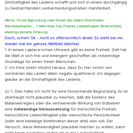
Sinnhaftigkeit des Leidens schafft und sich in einem durchgängig
zu beobachtenden Leidvermeidungsstreben manifestiert.
Werner: Für die Begründung vieler Formen des Leidens (Krankheiten,
Naturkatastrophen, ...) liefert diese Trias [Freiheit, Liebesfähigkeit, Persönlichkeit]
allerdings keinerlei Erklärung.
Doch, schon! Ok - nicht so offensichtlich direkt. Es steht bei mir
wieder mal ein ganzes Weltbild dahinter.
1. In einem Laplace'schen Uhrwerk gibt es keine Freiheit. Gott hat
die Welt in sich frei und emergent geschaffen als notwendige
Grundlage für einen freien Menschen.
2. Ich höre (mehr intuitiv) heraus, dass Du hier schon von
vornherein das Leiden allein negativ qualifizierst. Ich dagegen
glaube an die Sinnhaftigkeit des Leidens.
zu 1.: Dies halte ich nicht für eine hinreichende Begründung. Es ist
überhaupt nicht plausibel zu machen, daß die Existenz des
Malariaerregers oder die verheerende Wirkung von Erdbeben
eine
notwendige Voraussetzung
für menschliche Freiheit,
menschliche Liebesfähigkeit oder menschliche Persönlichkeit
(oder eine beliebige Kombination dieser drei) sein soll. Der
Versuch, diese Notwendigkeit plausibel machen zu wollen, kann
wohl kaum woanders enden als in der Lächerlichkeit.