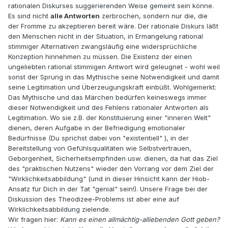
rationalen Diskurses suggerierenden Weise gemeint sein könne.
Es sind nicht
alle Antworten
zerbrochen, sondern nur die, die
der Fromme zu akzeptieren bereit wäre. Der rationale Diskurs läßt
den Menschen nicht in der Situation, in Ermangelung rational
stimmiger Alternativen zwangsläufig eine widersprüchliche
Konzeption hinnehmen zu müssen. Die Existenz der einen
ungeliebten rational stimmigen Antwort wird geleugnet - wohl weil
sonst der Sprung in das Mythische seine Notwendigkeit und damit
seine Legitimation und Überzeugungskraft einbüßt. Wohlgemerkt:
Das Mythische und das Märchen bedürfen keineswegs immer
dieser Notwendigkeit und des Fehlens rationaler Antworten als
Legitimation. Wo sie z.B. der Konstituierung einer "inneren Welt"
dienen, deren Aufgabe in der Befriedigung emotionaler
Bedürfnisse (Du sprichst dabei von "existentiell" ), in der
Bereitstellung von Gefühlsqualitäten wie Selbstvertrauen,
Geborgenheit, Sicherheitsempfinden usw. dienen, da hat das Ziel
des "praktischen Nutzens" wieder den Vorrang vor dem Ziel der
"Wirklichkeitsabbildung" (und in dieser Hinsicht kann der Hiob-
Ansatz für Dich in der Tat "genial" sein!). Unsere Frage bei der
Diskussion des Theodizee-Problems ist aber eine auf
Wirklichkeitsabbildung zielende.
Wir fragen hier:
Kann es einen allmächtig-alliebenden Gott geben?