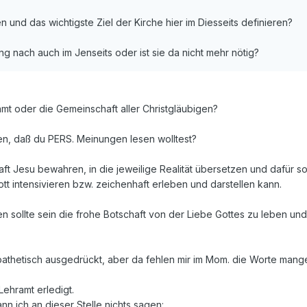
 und das wichtigste Ziel der Kirche hier im Diesseits definieren?
ng nach auch im Jenseits oder ist sie da nicht mehr nötig?
amt oder die Gemeinschaft aller Christgläubigen?
den, daß du PERS. Meinungen lesen wolltest?
aft Jesu bewahren, in die jeweilige Realität übersetzen und dafür 
t intensivieren bzw. zeichenhaft erleben und darstellen kann.
n sollte sein die frohe Botschaft von der Liebe Gottes zu leben un
pathetisch ausgedrückt, aber da fehlen mir im Mom. die Worte mangel
Lehramt erledigt.
n ich an dieser Stelle nichts sagen: