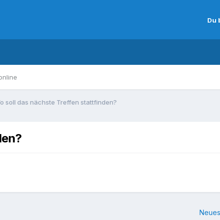
Du 
online
o soll das nächste Treffen stattfinden?
den?
Neues