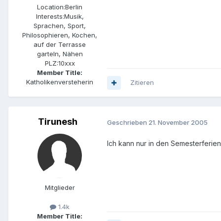
Location:
Berlin
Interests:
Musik,
Sprachen, Sport,
Philosophieren, Kochen,
auf der Terrasse
garteln, Nähen
PLZ:
10xxx
Member Title:
Katholikenversteherin
Zitieren
Tirunesh
Geschrieben
21. November 2005
Ich kann nur in den Semesterferie
Mitglieder
1.4k
Member Title: