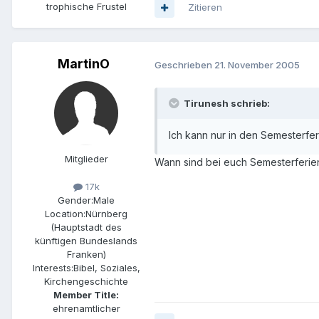
trophische Frustel
Zitieren
MartinO
Geschrieben
21. November 2005
Tirunesh schrieb:
Ich kann nur in den Semesterfe
Mitglieder
Wann sind bei euch Semesterferie
17k
Gender:
Male
Location:
Nürnberg
(Hauptstadt des
künftigen Bundeslands
Franken)
Interests:
Bibel, Soziales,
Kirchengeschichte
Member Title:
ehrenamtlicher