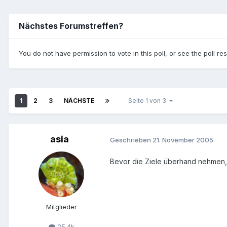
Nächstes Forumstreffen?
You do not have permission to vote in this poll, or see the poll res
1
2
3
NÄCHSTE
Seite 1 von 3
asia
Geschrieben
21. November 2005
Bevor die Ziele überhand nehmen, s
Mitglieder
25.4k