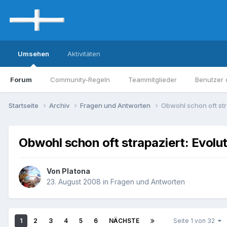
Umsehen
Aktivitäten
Forum
Community-Regeln
Teammitglieder
Benutzer 
Startseite
Archiv
Fragen und Antworten
Obwohl schon oft str
Obwohl schon oft strapaziert: Evolu
Von Platona
23. August 2008
in
Fragen und Antworten
1
2
3
4
5
6
NÄCHSTE
Seite 1 von 32