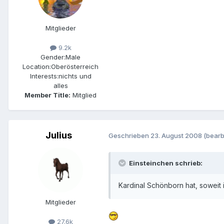
Mitglieder
9.2k
Gender:
Male
Location:
Oberösterreich
Interests:
nichts und
alles
Member Title:
Mitglied
Julius
Geschrieben
23. August 2008
(bearb
Einsteinchen schrieb:
Kardinal Schönborn hat, soweit i
Mitglieder
27.6k