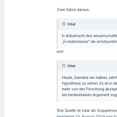
Zwei Sätze daraus:
Zitat
In Anbetracht des wissenschaft
„Evolutionismus“ als ernstzun
und
Zitat
Heute, beinahe ein halbes Jahr
Hypothese zu sehen. Es ist in 
mehr von der Forschung akzepti
ein bedeutsames Argument zugu
(Die Quelle ist zwar als Gruppierun
bearbeitet
23. August 2008
von S