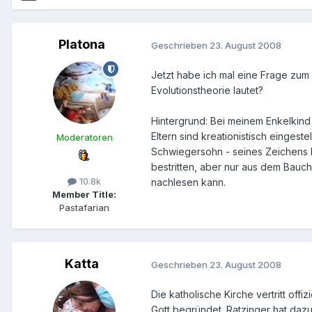
Platona
Geschrieben
23. August 2008
Jetzt habe ich mal eine Frage zum 
Evolutionstheorie lautet?
Hintergrund: Bei meinem Enkelkind 
Eltern sind kreationistisch einge
Moderatoren
Schwiegersohn - seines Zeichens L
bestritten, aber nur aus dem Bauch
10.8k
nachlesen kann.
Member Title:
Pastafarian
Katta
Geschrieben
23. August 2008
Die katholische Kirche vertritt offi
Gott begründet. Ratzinger hat dazu