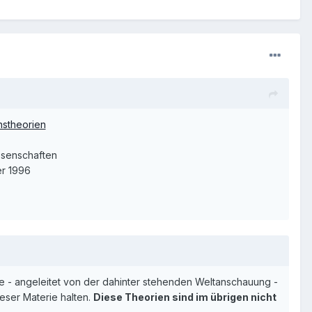
nstheorien
ssenschaften
er 1996
e - angeleitet von der dahinter stehenden Weltanschauung -
eser Materie halten.
Diese Theorien sind im übrigen nicht