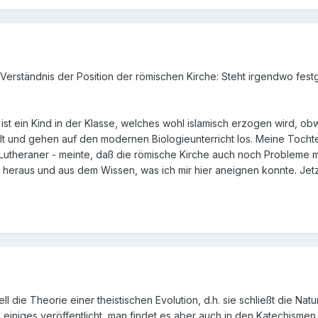
Verständnis der Position der römischen Kirche: Steht irgendwo festge
ist ein Kind in der Klasse, welches wohl islamisch erzogen wird, o
stellt und gehen auf den modernen Biologieunterricht los. Meine To
utheraner - meinte, daß die römische Kirche auch noch Probleme m
 heraus und aus dem Wissen, was ich mir hier aneignen konnte. Jetzt
ziell die Theorie einer theistischen Evolution, d.h. sie schließt die N
 einiges veröffentlicht, man findet es aber auch in den Katechismen.