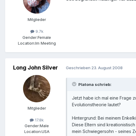
Mitglieder
9.7k
Gender:
Female
Location:
Im Meeting
Long John Silver
Geschrieben
23. August 2008
Platona schrieb:
Jetzt habe ich mal eine Frage z
Evolutionstheorie lautet?
Mitglieder
Hintergrund: Bei meinem Enkelki
17.8k
Diese Eltern sind kreationistis
Gender:
Male
mein Schwiegersohn - seines Ze
Location:
USA