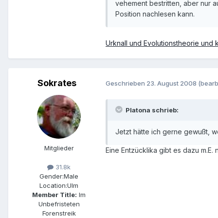
vehement bestritten, aber nur a
Position nachlesen kann.
Urknall und Evolutionstheorie und 
Sokrates
Geschrieben
23. August 2008
(bearb
Platona schrieb:
Jetzt hätte ich gerne gewußt, wo
Mitglieder
Eine Entzücklika gibt es dazu m.E. 
31.8k
Gender:
Male
Location:
Ulm
Member Title:
Im
Unbefristeten
Forenstreik