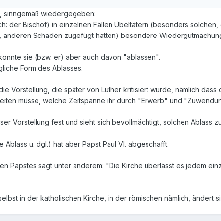
k, sinngemäß wiedergegeben:
rich: der Bischof) in einzelnen Fällen Übeltätern (besonders solche
n, anderen Schaden zugefügt hatten) besondere Wiedergutmachung
onnte sie (bzw. er) aber auch davon "ablassen".
ngliche Form des Ablasses.
h die Vorstellung, die später von Luther kritisiert wurde, nämlich d
beiten müsse, welche Zeitspanne ihr durch "Erwerb" und "Zuwendu
ieser Vorstellung fest und sieht sich bevollmächtigt, solchen Ablas
 Ablass u. dgl.) hat aber Papst Paul VI. abgeschafft.
en Papstes sagt unter anderem: "Die Kirche überlässt es jedem einz
elbst in der katholischen Kirche, in der römischen nämlich, ändert 