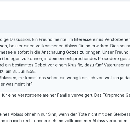
dige Diskussion. Ein Freund meinte, im Interesse eines Verstorbene
sen, besser einen vollkommenen Ablass für ihn erwirken. Dies sei n
rmeseele sofort in die Anschauung Gottes zu bringen. Unser Freund 
r) belegen zu können, in dem ein entsprechendes Procedere gesch
d ein bestimmtes Gebet vor einem Kruzifix, dazu fünf Vaterunser un
. am 31. Juli 1858.
 Ablässen, mir kommt das schon ein wenig komisch vor, weil ich ja da
er was meint Ihr?
e für eine Verstorbene meiner Familie verweigert. Das Fürsprache 
eines Ablass ohnehin nur Sinn, wenn der Tote nicht mit den Sterbe
enn ich mich recht erinnere eh ein vollkommener Ablass verbunden.