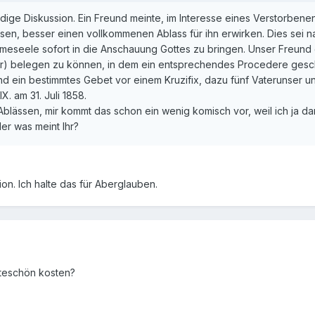
dige Diskussion. Ein Freund meinte, im Interesse eines Verstorbene
sen, besser einen vollkommenen Ablass für ihn erwirken. Dies sei n
rmeseele sofort in die Anschauung Gottes zu bringen. Unser Freund 
r) belegen zu können, in dem ein entsprechendes Procedere gesch
d ein bestimmtes Gebet vor einem Kruzifix, dazu fünf Vaterunser un
. am 31. Juli 1858.
 Ablässen, mir kommt das schon ein wenig komisch vor, weil ich ja da
er was meint Ihr?
on. Ich halte das für Aberglauben.
itteschön kosten?