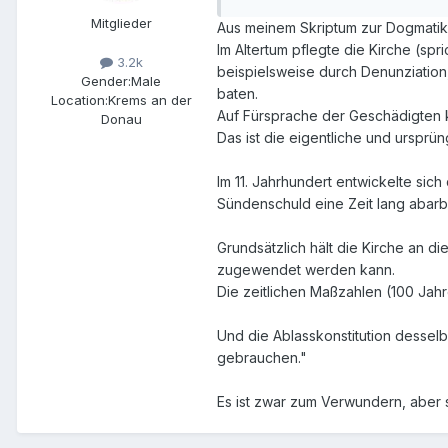
Mitglieder
Aus meinem Skriptum zur Dogmati
Im Altertum pflegte die Kirche (sp
3.2k
beispielsweise durch Denunziatio
Gender:
Male
baten.
Location:
Krems an der
Auf Fürsprache der Geschädigten k
Donau
Das ist die eigentliche und ursprü
Im 11. Jahrhundert entwickelte sic
Sündenschuld eine Zeit lang abar
Grundsätzlich hält die Kirche an d
zugewendet werden kann.
Die zeitlichen Maßzahlen (100 Jahre
Und die Ablasskonstitution desselb
gebrauchen."
Es ist zwar zum Verwundern, aber s