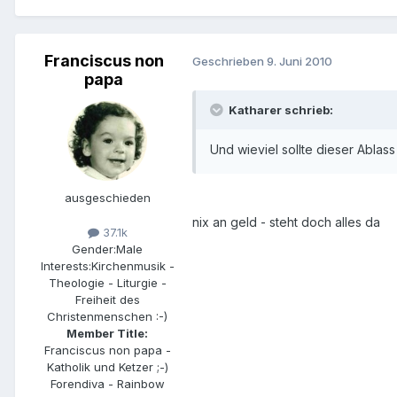
Franciscus non
Geschrieben
9. Juni 2010
papa
Katharer schrieb:
Und wieviel sollte dieser Ablas
ausgeschieden
nix an geld - steht doch alles da
37.1k
Gender:
Male
Interests:
Kirchenmusik -
Theologie - Liturgie -
Freiheit des
Christenmenschen :-)
Member Title:
Franciscus non papa -
Katholik und Ketzer ;-)
Forendiva - Rainbow