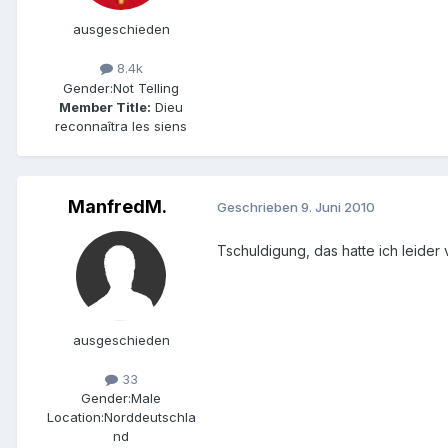
ausgeschieden
8.4k
Gender:
Not Telling
Member Title:
Dieu
reconnaîtra les siens
ManfredM.
Geschrieben
9. Juni 2010
Tschuldigung, das hatte ich leide
ausgeschieden
33
Gender:
Male
Location:
Norddeutschla
nd