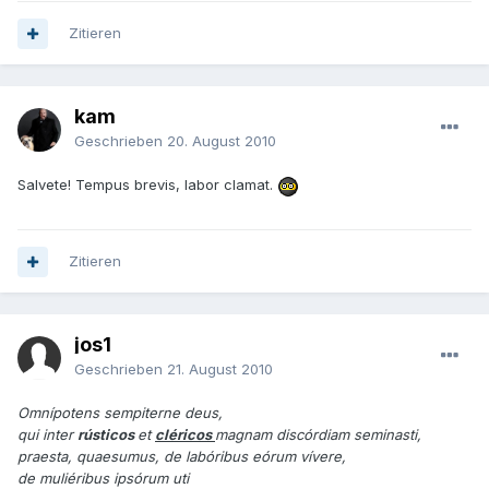
Zitieren
kam
Geschrieben
20. August 2010
Salvete! Tempus brevis, labor clamat.
Zitieren
jos1
Geschrieben
21. August 2010
Omnípotens sempiterne deus,
qui inter
rústicos
et
cléricos
magnam discórdiam seminasti,
praesta, quaesumus, de labóribus eórum vívere,
de muliéribus ipsórum uti