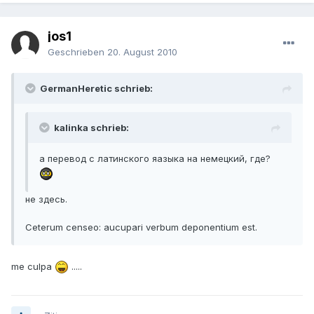
jos1
Geschrieben
20. August 2010
GermanHeretic schrieb:
kalinka schrieb:
а перевод с латинского яазыка на немецкий, где?
не здесь.
Ceterum censeo: aucupari verbum deponentium est.
me culpa
.....