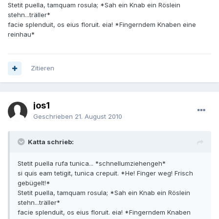
Stetit puella, tamquam rosula; *Sah ein Knab ein Röslein
stehn...träller*
facie splenduit, os eius floruit. eia! *Fingerndem Knaben eine
reinhau*
Zitieren
jos1
Geschrieben
21. August 2010
Katta schrieb:
Stetit puella rufa tunica... *schnellumziehengeh*
si quis eam tetigit, tunica crepuit. *He! Finger weg! Frisch
gebügelt!*
Stetit puella, tamquam rosula; *Sah ein Knab ein Röslein
stehn...träller*
facie splenduit, os eius floruit. eia! *Fingerndem Knaben