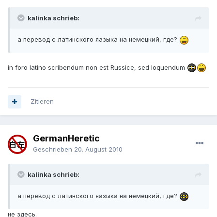
kalinka schrieb:
а перевод с латинского яазыка на немецкий, где?
in foro latino scribendum non est Russice, sed loquendum
Zitieren
GermanHeretic
Geschrieben
20. August 2010
kalinka schrieb:
а перевод с латинского яазыка на немецкий, где?
не здесь.