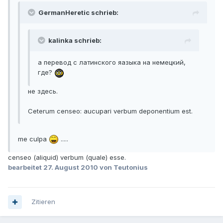
GermanHeretic schrieb:
kalinka schrieb:
а перевод с латинского яазыка на немецкий,
где?
не здесь.
Ceterum censeo: aucupari verbum deponentium est.
me culpa
.....
censeo (aliquid) verbum (quale) esse.
bearbeitet
27. August 2010
von Teutonius
Zitieren