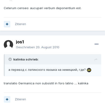
Ceterum censeo: aucupari verbum deponentium est.
Zitieren
jos1
Geschrieben
20. August 2010
kalinka schrieb:
а перевод с латинского яазыка на немецкий, где?
translatio Germanica non subsistit in foro latino .... kalinka
Zitieren