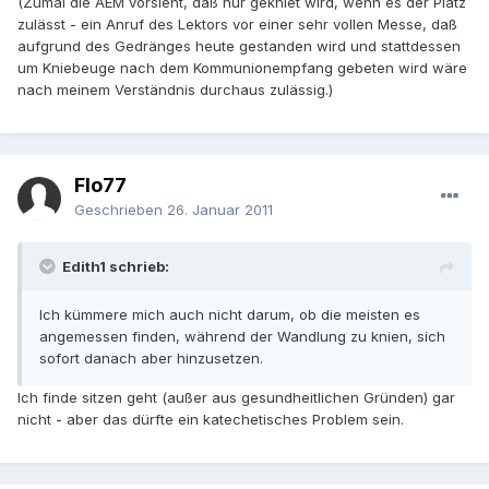
(Zumal die AEM vorsieht, daß nur gekniet wird, wenn es der Platz
zulässt - ein Anruf des Lektors vor einer sehr vollen Messe, daß
aufgrund des Gedränges heute gestanden wird und stattdessen
um Kniebeuge nach dem Kommunionempfang gebeten wird wäre
nach meinem Verständnis durchaus zulässig.)
Flo77
Geschrieben
26. Januar 2011
Edith1 schrieb:
Ich kümmere mich auch nicht darum, ob die meisten es
angemessen finden, während der Wandlung zu knien, sich
sofort danach aber hinzusetzen.
Ich finde sitzen geht (außer aus gesundheitlichen Gründen) gar
nicht - aber das dürfte ein katechetisches Problem sein.