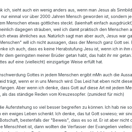
 ich, sieht auch ein wenig anders aus, wenn man Jesus als Sinnbild
t nur einmal vor über 2000 Jahren Mensch geworden ist, sondern j
edem Menschen etwas göttliches steckt. (laienhaft einfach ausgdrüc
einlich dagegen sträuben, weil ich damit praktisch den Menschen au
ich etwas ähnliches aus. Natürlich sagt man aber auch, Jesus war g
nschen" will ich nicht aussagen, dass der Mensch ganz Gott sei. (M
nke ich auch, dass es keine Herabstufung Jesu ist, wenn ich in ihm 
hr dem geringsten meiner Brüder getan habt, das habt ihr mir getan."
s auf eine (vielleicht) einzigartige Weise erfüllt hat.
chwerdung Gottes in jedem Menschen ergibt mMn auch die Aussage, 
 Leid trägt, wenn er in uns Mensch wird. Das Leid hat eben nicht di
nfangen. Aber wenn ich denke, dass Gott auf diese Art mit jedem Mens
t, als das ständige Reden vom Kreuzesopfer. (zumidest für mich)
die Auferstehung so viel besser begreifen zu können. Ich hab nie s
 ein ewiges Leben schenkt. Ich denke, das tut Gott sowieso; wir sin
tschaft, bestenfalls der "Beweis", dass es so ist. Er ist aber nich
e Menschheit ist, dann wollten die Verfasser der Evangelien vielleic