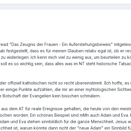
hread "Das Zeugnis der Frauen - Ein Auferstehungsbeweis" mitgelesen
 festgestellt, dass es für meinen Glauben relativ egal ist, ob er re
u widerlegen. Ich kenn mich viel zu wenig aus, um beurteilen zu kö
oll es so wichtig sein, dass alles was im NT steht historische Tats
der offiziell katholischen nicht so recht übereinstimmt. (Ich hoffe, e
hier einige Punkte aufzählen, die mir an einer myhtologischen Sicht
e Botschaft der Evangelien kein bisschen schmälern.
 aus dem AT für reale Ereignisse gehalten, die heute von den meiste
chen worden. Ein schönes Beispiel sind mMn auch Adam und Eva. 
 Adam und Eva stehen sinnbildlich für die ganze Menschheit. Jesus
chheit ist, warum könnte dann nicht der "neue Adam" ein Sinnbild f