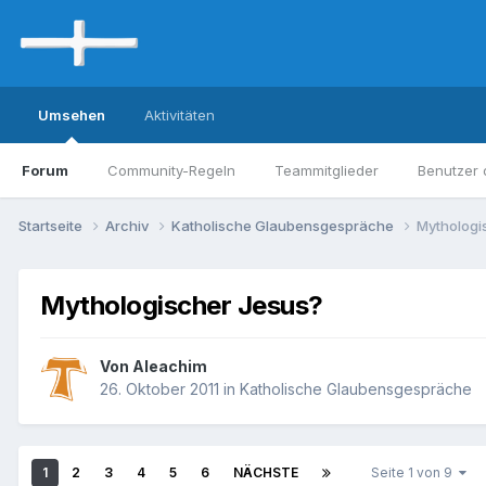
Umsehen
Aktivitäten
Forum
Community-Regeln
Teammitglieder
Benutzer 
Startseite
Archiv
Katholische Glaubensgespräche
Mythologi
Mythologischer Jesus?
Von Aleachim
26. Oktober 2011
in
Katholische Glaubensgespräche
1
2
3
4
5
6
NÄCHSTE
Seite 1 von 9