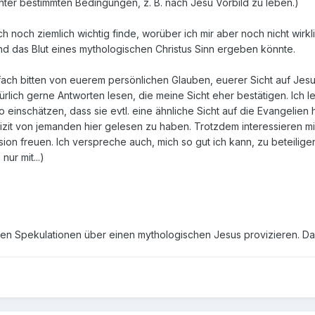
unter bestimmten Bedingungen, z. B. nach Jesu Vorbild zu leben.)
och ziemlich wichtig finde, worüber ich mir aber noch nicht wirkli
und das Blut eines mythologischen Christus Sinn ergeben könnte.
ach bitten von euerem persönlichen Glauben, euerer Sicht auf Jes
ürlich gerne Antworten lesen, die meine Sicht eher bestätigen. Ich l
so einschätzen, dass sie evtl. eine ähnliche Sicht auf die Evangeli
izit von jemanden hier gelesen zu haben. Trotzdem interessieren m
ion freuen. Ich verspreche auch, mich so gut ich kann, zu beteiligen
ur mit...)
en Spekulationen über einen mythologischen Jesus provizieren. Da