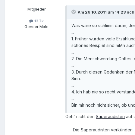
Mitglieder
Am 26.10.2011 um 14:23 sch
13.7k
Was wäre so schlimm daran, Jes
Gender:
Male
...
1. Früher wurden viele Erzählun
schönes Beispiel sind mMn auc
...
2. Die Menschwerdung Gottes, d
...
3. Durch diesen Gedanken der 
Sinn.
...
4. Ich hab nie so recht versta
...
Bin mir noch nicht sicher, ob u
Geh' nicht den
Saperaudisten
auf 
Die Saperaudisten verkünden: