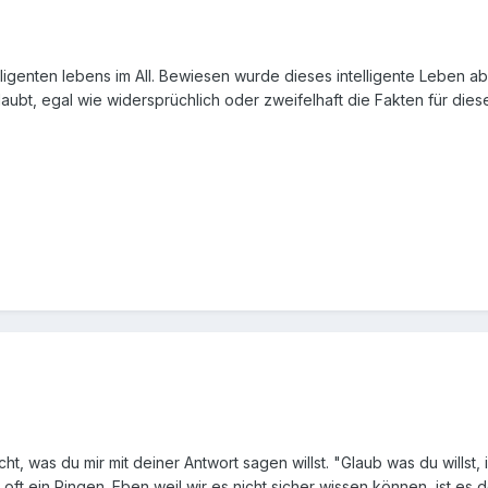
telligenten lebens im All. Bewiesen wurde dieses intelligente Leben
 glaubt, egal wie widersprüchlich oder zweifelhaft die Fakten für di
cht, was du mir mit deiner Antwort sagen willst. "Glaub was du willst,
 oft ein Ringen. Eben weil wir es nicht sicher wissen können, ist es