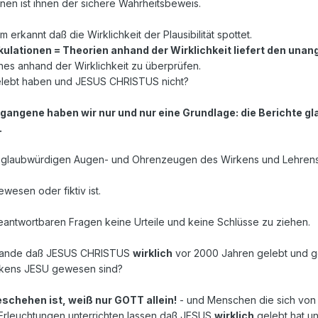
ionen ist ihnen der sichere Wahrheitsbeweis.
 erkannt daß die Wirklichkeit der Plausibilität spottet.
kulationen = Theorien anhand der Wirklichkeit liefert den una
nes anhand der Wirklichkeit zu überprüfen.
gelebt haben und JESUS CHRISTUS nicht?
ergangene haben wir nur und nur eine Grundlage: die Berichte 
.
 glaubwürdigen Augen- und Ohrenzeugen des Wirkens und Lehrens JES
esen oder fiktiv ist.
eantwortbaren Fragen keine Urteile und keine Schlüsse zu ziehen.
stande daß JESUS CHRISTUS
wirklich
vor 2000 Jahren gelebt und ge
kens JESU gewesen sind?
schehen ist, weiß nur GOTT allein!
- und Menschen die sich von
rleuchtungen unterrichten lassen daß JESUS
wirklich
gelebt hat u