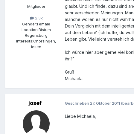
glaubt. Und ich finde, dazu sind an
Mitglieder
sehr verschieden Meinungen. Manche
2.3k
manche wollen es nur nicht wahrh
Gender:
Female
Dein Vergleich mit dem intelligent
Location:
Bistum
auf dein Leben? (Ich hoffe, du wollt
Regensburg
Leben gibt. Vielleicht versteh ich d
Interests:
Chorsingen,
lesen
Ich würde hier aber gerne viel konk
ihn?"
Gruß
Michaela
josef
Geschrieben
27. Oktober 2011
(bearbe
Liebe Michaela,