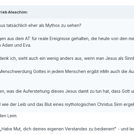
rieb Aleachim:
us tatsächlich eher als Mythos zu sehen?
gen aus dem AT für reale Ereignisse gehalten, die heute von den me
h Adam und Eva.
enk ich, sieht auch ein wenig anders aus, wenn man Jesus als Sinnb
Menschwerdung Gottes in jedem Menschen ergibt mMn auch die Aussa
nden, was die Auferstehung dieses Jesus damit zu tun hat, dass Got
nd wie der Leib und das Blut eines mythologischen Christus Sinn erg
den Leim.
 „Habe Mut, dich deines eigenen Verstandes zu bedienen!" - und l