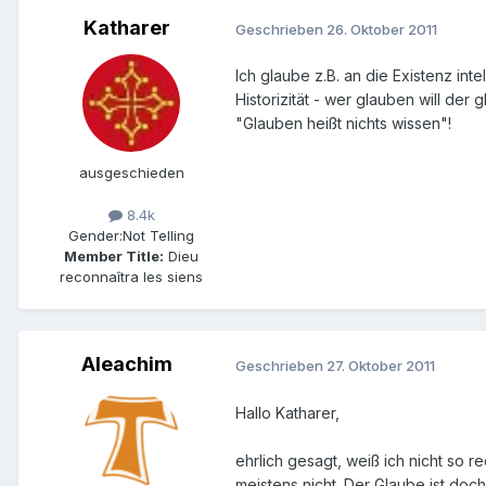
Katharer
Geschrieben
26. Oktober 2011
Ich glaube z.B. an die Existenz in
Historizität - wer glauben will der
"Glauben heißt nichts wissen"!
ausgeschieden
8.4k
Gender:
Not Telling
Member Title:
Dieu
reconnaîtra les siens
Aleachim
Geschrieben
27. Oktober 2011
Hallo Katharer,
ehrlich gesagt, weiß ich nicht so re
meistens nicht. Der Glaube ist doch