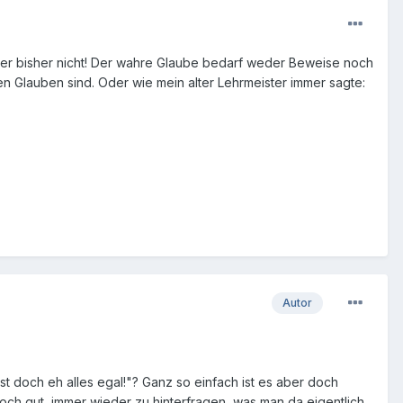
 aber bisher nicht! Der wahre Glaube bedarf weder Beweise noch
esen Glauben sind. Oder wie mein alter Lehrmeister immer sagte:
Autor
 ist doch eh alles egal!"? Ganz so einfach ist es aber doch
 doch gut, immer wieder zu hinterfragen, was man da eigentlich