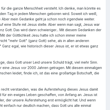
 für die ganze Menschheit versteht. Ich denke, man könnte es
eden Tag in jedem Menschen geboren wird. Soweit ich weiß,
kt) Aber mein Gedanke geht ja schon noch irgendwie weiter.
f eine Stufe mit Jesus stelle. Aber wenn man sagt, Jesus war
anz Gott. Das wird dann schwieriger... Mit diesem Gedanken der
it der Göttlichkeit Jesu hatte ich schon immer meine
nicht "mehr Gott" (ganz Gott) sehe, als in allen anderen
 Ganz egal, wie historisch dieser Jesus ist, er ist etwas ganz
dass Gott unser Leid unsere Schuld trägt, viel mehr Sinn.
eser eine Jesus vor 2000 Jahren getragen. Mit diesem einmaligen
chen leidet, finde ich, ist das eine großartige Botschaft, die
o recht verstanden, was die Auferstehung dieses Jesus damit
d für ein ewiges Leben geschaffen, von Anfang an. Jesus ist
t der, der unsere Auferstehung erst ermöglicht hat. Und wenn
ht einfach nur deutlich machen, dass Gott uns alle einmal