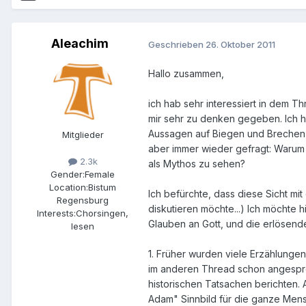
Aleachim
Geschrieben
26. Oktober 2011
Hallo zusammen,
ich hab sehr interessiert in dem T
mir sehr zu denken gegeben. Ich hab
Aussagen auf Biegen und Brechen z
Mitglieder
aber immer wieder gefragt: Warum s
2.3k
als Mythos zu sehen?
Gender:
Female
Location:
Bistum
Ich befürchte, dass diese Sicht mit 
Regensburg
diskutieren möchte...) Ich möchte 
Interests:
Chorsingen,
Glauben an Gott, und die erlösend
lesen
1. Früher wurden viele Erzählungen
im anderen Thread schon angespro
historischen Tatsachen berichten.
Adam" Sinnbild für die ganze Mens