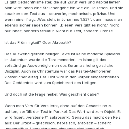
Es gibt Gedächtnismeister, die auf Zuruf Vers und Kapitel liefern.
Man wirft ihnen eine Stellenangabe hin wie ein Hölzchen, und sie
spucken den Text aus – souverän, mechanisch, präzise. Und
wenn einer fragt: „Was steht in Johannes 1,52?“, dann muss man
ebenso sicher sagen können: „Diesen Vers gibt es nicht.“ Nicht
nur Inhalt, sondern Struktur. Nicht nur Text, sondern Grenze.
Ist das Frömmigkeit? Oder Akrobatik?
Das Auswendiglernen heiliger Texte ist keine moderne Spielerei.
Im Judentum wurde die Tora memoriert. Im Islam gilt das
vollständige Auswendiglernen des Koran als hohe geistliche
Disziplin. Auch im Christentum war das Psalter-Memorieren
klösterlicher Alltag. Der Text wird in den Körper eingeschrieben.
Das Gedächtnis wird zum Speicherort des Heiligen.
Und doch ist die Frage heikel: Was geschieht dabei?
Wenn man Vers für Vers lernt, ohne auf den Gesamtsinn zu
achten, zerfällt der Text in Partikel. Das Wort wird zum Objekt. Es
wird fixiert, „versteinert“, sakrosankt. Genau das macht den Reiz
aus: Der Urtext – griechisch, hebräisch, arabisch – scheint
unangreifbar. Übersetzungen hingegen sind beweglich,