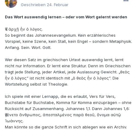
Geschrieben
24. Februar
Das Wort auswendig lernen – oder vom Wort gelernt werden
Ἐν ἀρχῇ ἦν ὁ λόγος.
So beginnt das Johannesevangelium. Kein erzählerisches
Vorspiel, keine Szene, kein Stall, kein Engel – sondern Metaphysik.
Anfang. Sein. Wort. Gott.
Wer diesen Satz im griechischen Urtext auswendig lernt, lernt
nicht nur Information. Er lernt eine Struktur. Denn im Griechischen
trägt jede Stellung, jeder Artikel, jede Auslassung Gewicht. „θεὸς
ἦν ὁ λόγος“ ist nicht identisch mit „ὁ θεὸς ἦν ὁ λόγος“. Die
Wortstellung selbst ist Theologie.
Ich spiele mit einer Lernapp, die es erlaubt, Vers für Vers,
Buchstabe für Buchstabe, Komma für Komma einzuprägen – ohne
Rücksicht auf Zusammenhang. Johannes 1,1. Dann Johannes 1,6:
Ἐγένετο ἄνθρωπος, ἀπεσταλμένος παρὰ θεοῦ, ὄνομα αὐτῷ
Ἰωάννης.
Man könnte so die ganze Schrift in sich ablegen wie ein Archiv.