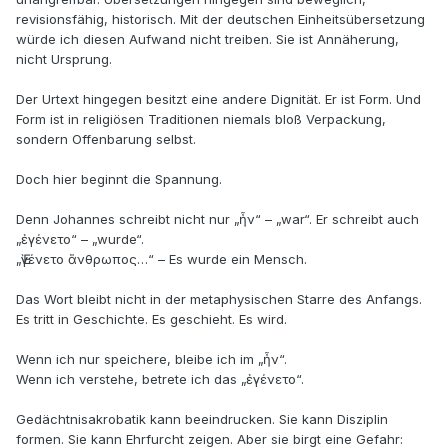
revisionsfähig, historisch. Mit der deutschen Einheitsübersetzung
würde ich diesen Aufwand nicht treiben. Sie ist Annäherung,
nicht Ursprung.
Der Urtext hingegen besitzt eine andere Dignität. Er ist Form. Und
Form ist in religiösen Traditionen niemals bloß Verpackung,
sondern Offenbarung selbst.
Doch hier beginnt die Spannung.
Denn Johannes schreibt nicht nur „ἦν“ – „war“. Er schreibt auch
„ἐγένετο“ – „wurde“.
„Ἐγένετο ἄνθρωπος…“ – Es wurde ein Mensch.
Das Wort bleibt nicht in der metaphysischen Starre des Anfangs.
Es tritt in Geschichte. Es geschieht. Es wird.
Wenn ich nur speichere, bleibe ich im „ἦν“.
Wenn ich verstehe, betrete ich das „ἐγένετο“.
Gedächtnisakrobatik kann beeindrucken. Sie kann Disziplin
formen. Sie kann Ehrfurcht zeigen. Aber sie birgt eine Gefahr: