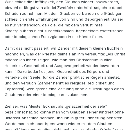
Wirklichkeit die Unfähigkeit, den Glauben wieder loszuwerden,
obwohl er längst von allerlei Zweifeln unterhöhlt sei, ohne dabei
Schaden zu nehmen. Mit dem Glauben verbänden die Gläubigen
schließlich erste Erfahrungen von Sinn und Geborgenheit. Da sei
es nur verständlich, daß die, die mit dem Verlust ihres
Kinderglaubens nicht zurechtkommen, irgendeinem esoterischen
oder ideologischen Ersatzglauben in die Hände fallen.
Damit das nicht passiert, will Zander mit diesem kleinen Büchlein
nachholen, was der Priester damals an ihm versäumte: „Als Christ
möchte ich Ihnen zeigen, wie man das Christentum in aller
Heiterkeit, Gesundheit und Ausgewogenheit wieder loswerden
kann.“ Dazu bedarf es jener Gesundheit des Körpers und
Heiterkeit der Seele, für die Zander praktische Regeln anbietet,
und den Versuch (Zander nennt es religiöse Redlichkeit und
Tapferkeit), wenigstens eine Zeit lang ohne die Tröstungen eines
Glaubens oder einer Ideologie auszukommen.
Ziel sei, was Meister Eckhart als „gelazzenheit der zele"
bezeichnet hat. So könne man vom Glauben seiner Kindheit ohne
Bitterkeit Abschied nehmen und ihn in guter Erinnerung behalten.
Werde man sich aber irgendwann wieder mit dem Glauben
beschäftigen, werde dies nicht mehr ein „seelische Krücke“ sein,