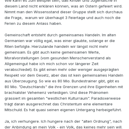
Wie kann es zum Beispiel sein, daß Kinder und Jugendliche in
diesem Land nicht erklären können, was an Ostern gefeiert wird.
Nimmt man den Wissensstand dieser Gruppe stellt sich durchaus
die Frage, warum wir überhaupt 3 Feiertage und auch noch die
Ferien zu diesem Anlass haben.
Gemeinschaft entsteht durch gemeinsames Handeln. Im alten
Germanien war völlig egal, was einer glaubte, solange er die
Riten befolgte. Hierzulande handeln wir längst nicht mehr
gemeinsam. Es gibt auch keine gemeinsamen Werte,
Moralvorstellungen (vom gesunden Menschenverstand als
Allgemeingut habe ich mich schon vor längerer Zeit
verabschiedet). Es gibt einen mehr oder weniger ausgeprägten
Respekt vor dem Gesetz, aber das ist kein gemeinsames Handeln
aus Überzeugung. So wie es 80 Mio. Bundestrainer gibt, gibt es
80 Mio. "Deutschlands" die ihre Grenzen und ihre Eigenheiten mit
brachialster Vehemenz verteidigen. Und diese Phänomen
grassiert im gesamten "westlichen Kulturraum". Paradoxerweise
trägt daran ausgerechnet das Christentum eine elementare
Mitschuld. Es hat quasi seinen eigenen Untergang herbeigeführt.
Ja, ich verhungere. Ich hungere nach der "alten Ordnung", nach
der Anbindung an mein Volk - ein Volk, das keines mehr sein will.