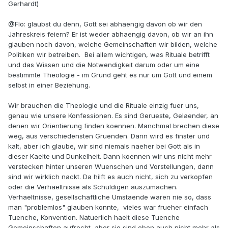
Gerhardt)
@Flo: glaubst du denn, Gott sei abhaengig davon ob wir den
Jahreskreis feiern? Er ist weder abhaengig davon, ob wir an ihn
glauben noch davon, welche Gemeinschaften wir bilden, welche
Politiken wir betreiben. Bei allem wichtigen, was Rituale betrifft
und das Wissen und die Notwendigkeit darum oder um eine
bestimmte Theologie - im Grund geht es nur um Gott und einem
selbst in einer Beziehung.
Wir brauchen die Theologie und die Rituale einzig fuer uns,
genau wie unsere Konfessionen. Es sind Gerueste, Gelaender, an
denen wir Orientierung finden koennen. Manchmal brechen diese
weg, aus verschiedensten Gruenden. Dann wird es finster und
kalt, aber ich glaube, wir sind niemals naeher bei Gott als in
dieser Kaelte und Dunkelheit. Dann koennen wir uns nicht mehr
verstecken hinter unseren Wuenschen und Vorstellungen, dann
sind wir wirklich nackt. Da hilft es auch nicht, sich zu verkopfen
oder die Verhaeltnisse als Schuldigen auszumachen.
Verhaeltnisse, gesellschaftliche Umstaende waren nie so, dass
man "problemlos" glauben konnte, vieles war frueher einfach
Tuenche, Konvention. Natuerlich haelt diese Tuenche
Gemeinschaften aufrecht, aber sie sind eben auch nicht mehr als