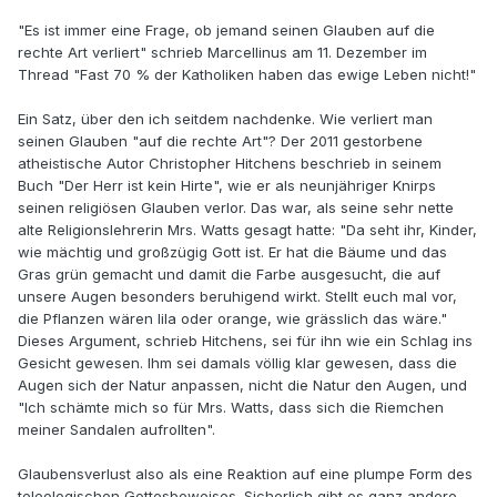
"Es ist immer eine Frage, ob jemand seinen Glauben auf die
rechte Art verliert" schrieb Marcellinus am 11. Dezember im
Thread "Fast 70 % der Katholiken haben das ewige Leben nicht!"
Ein Satz, über den ich seitdem nachdenke. Wie verliert man
seinen Glauben "auf die rechte Art"? Der 2011 gestorbene
atheistische Autor Christopher Hitchens beschrieb in seinem
Buch "Der Herr ist kein Hirte", wie er als neunjähriger Knirps
seinen religiösen Glauben verlor. Das war, als seine sehr nette
alte Religionslehrerin Mrs. Watts gesagt hatte: "Da seht ihr, Kinder,
wie mächtig und großzügig Gott ist. Er hat die Bäume und das
Gras grün gemacht und damit die Farbe ausgesucht, die auf
unsere Augen besonders beruhigend wirkt. Stellt euch mal vor,
die Pflanzen wären lila oder orange, wie grässlich das wäre."
Dieses Argument, schrieb Hitchens, sei für ihn wie ein Schlag ins
Gesicht gewesen. Ihm sei damals völlig klar gewesen, dass die
Augen sich der Natur anpassen, nicht die Natur den Augen, und
"Ich schämte mich so für Mrs. Watts, dass sich die Riemchen
meiner Sandalen aufrollten".
Glaubensverlust also als eine Reaktion auf eine plumpe Form des
teleologischen Gottesbeweises. Sicherlich gibt es ganz andere