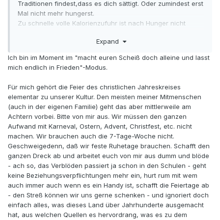
Traditionen findest,dass es dich sättigt. Oder zumindest erst
Mal nicht mehr hungerst.
Zu schnelle volle Kalorienzufuhr ist nach Hunger nicht
gut,ich denke,mit Emotionen kann es ähnlich sein.
Expand
Also vielleicht langsam herangehen?
Und ich denke, mit über 40 kann "man" nicht mehr so
Ich bin im Moment im "macht euren Scheiß doch alleine und lasst
Glauben wie als Kind. Wir sind keine Kinder mehr.
mich endlich in Frieden"-Modus.
Aber ja,weniger Kopf kann helfen, gerade, um Emotionen
einen Weg zu ebnen.
Für mich gehört die Feier des christlichen Jahreskreises
elementar zu unserer Kultur. Den meisten meiner Mitmenschen
(auch in der eigenen Familie) geht das aber mittlerweile am
Achtern vorbei. Bitte von mir aus. Wir müssen den ganzen
Aufwand mit Karneval, Ostern, Advent, Christfest, etc. nicht
machen. Wir brauchen auch die 7-Tage-Woche nicht.
Geschweigedenn, daß wir feste Ruhetage brauchen. Schafft den
ganzen Dreck ab und arbeitet euch von mir aus dumm und blöde
- ach so, das Verblöden passiert ja schon in den Schulen - geht
keine Beziehungsverpflichtungen mehr ein, hurt rum mit wem
auch immer auch wenn es ein Handy ist, schafft die Feiertage ab
- den Streß können wir uns gerne schenken - und ignoriert doch
einfach alles, was dieses Land über Jahrhunderte ausgemacht
hat, aus welchen Quellen es hervordrang, was es zu dem