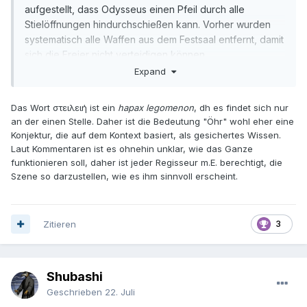
aufgestellt, dass Odysseus einen Pfeil durch alle
Stielöffnungen hindurchschießen kann. Vorher wurden
systematisch alle Waffen aus dem Festsaal entfernt, damit
sich die Freier nicht verteidigen können.
„πελέκεων δ᾽ οὐκ ἤμβροτε πάντων
πρώτης στειλειῆς
...“
Expand
„...und er verfehlte von allen Äxten nicht das
erste Öhr
...
Das Wort στειλειή ist ein
hapax legomenon
, dh es findet sich nur
an der einen Stelle. Daher ist die Bedeutung "Öhr" wohl eher eine
Konjektur, die auf dem Kontext basiert, als gesichertes Wissen.
Laut Kommentaren ist es ohnehin unklar, wie das Ganze
funktionieren soll, daher ist jeder Regisseur m.E. berechtigt, die
Szene so darzustellen, wie es ihm sinnvoll erscheint.
Zitieren
3
Shubashi
Geschrieben
22. Juli