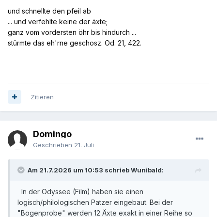
hydration break
wichtiger gewesen als bei der WM. Der
und schnellte den pfeil ab
Schlachtenlärm bläst einen vom Sitz und erfüllt den
... und verfehlte keine der äxte;
Tatbestand der Körperverletzung. Selbst der Donner des
ganz vom vordersten öhr bis hindurch ...
Zeug kommt dagegen nicht an.
stürmte das eh'rne geschosz. Od. 21, 422.
Das war jetzt geschimpft und fast alles andere kann ich
mit gutem Gewissen loben. Lediglich im Garten der
Wörter werde ich voraussichtlich noch ein Weniges
weiter ausführen.
Zitieren
Domingo
Geschrieben
21. Juli
Am 21.7.2026 um 10:53 schrieb Wunibald:
In der Odyssee (Film) haben sie einen
logisch/philologischen Patzer eingebaut. Bei der
"Bogenprobe" werden 12 Äxte exakt in einer Reihe so