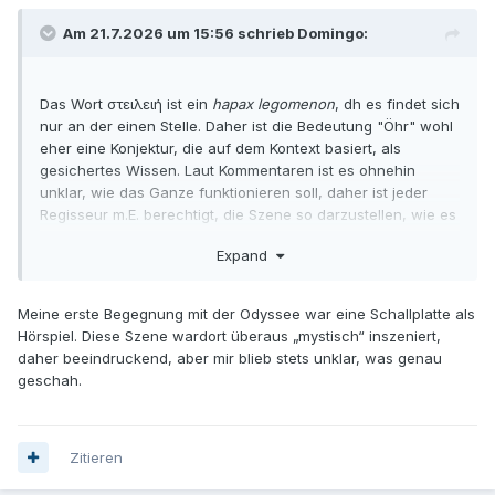
Am 21.7.2026 um 15:56 schrieb Domingo:
Das Wort στειλειή ist ein
hapax legomenon
, dh es findet sich
nur an der einen Stelle. Daher ist die Bedeutung "Öhr" wohl
eher eine Konjektur, die auf dem Kontext basiert, als
gesichertes Wissen. Laut Kommentaren ist es ohnehin
unklar, wie das Ganze funktionieren soll, daher ist jeder
Regisseur m.E. berechtigt, die Szene so darzustellen, wie es
ihm sinnvoll erscheint.
Expand
Meine erste Begegnung mit der Odyssee war eine Schallplatte als
Hörspiel. Diese Szene wardort überaus „mystisch“ inszeniert,
daher beeindruckend, aber mir blieb stets unklar, was genau
geschah.
Zitieren