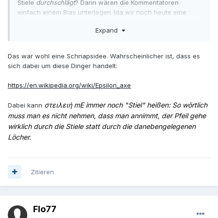
Stiele
durchschlägt
? Dann wären die Kommentatoren
einfach einem Bias unterlegen (da wir noch heute eine
schöne Diskussion über Biase hatten...), nämlich dem, dass
Expand
das unmöglich ist - was wohl stimmt - und dass der Dichter
es daher auch nicht so gemeint haben kann - was recht
dubios ist; ein mythologischer Pfeil kann wohl einiges tun,
Das war wohl eine Schnapsidee. Wahrscheinlicher ist, dass es
was nicht realistisch ist.
sich dabei um diese Dinger handelt:
Ich habe mir mal schnell was auf Youtube
https://en.wikipedia.org/wiki/Epsilon_axe
zusammengesucht und das gefunden:
στειλειή mE immer noch "Stiel" heißen: So wörtlich
Dabei kann
https://www.youtube.com/watch?v=7UnCa2LfCDE
muss man es nicht nehmen, dass man annimmt, der Pfeil gehe
wirklich durch die Stiele statt durch die danebengelegenen
Nunja, ich will gar nicht ausrechnen (bin zu faul dazu),
Löcher.
wieviel mehr kinetische Energie ein
.308
hat als ein Pfeil; es
handelt sich aber - nochmal - um einen
mythologischen
Pfeil. Und der kann wohl auch schnurstracks fliegen,
obwohl er 12mal hintereinander auf Holz stößt, wenn die
Zitieren
Götter es so wollen.
Flo77