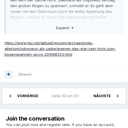
den großen Bogen zu spannen“, schreibt er. Es geht aber
weder um den Zielschuss noch die bloße Spannung des
Bogens – beides ist falsch. Der epische Bericht liefert
präzise die in der Sache prioritäre Handlung: Erst versucht
Expand
sich Telemachos, der Sohn des Odysseus, an der Waffe
(21,125 bis 129), dann folgen der Opferpriester Leiodes
(21,150), schließlich der Reihe nach die Freier Antinoos
https://www.faz.net/aktuell/wissen/archaeologie-
(21,174), Eurymachos und weitere ungenannte aus der
altertum/odysseus-als-ueberlegener-das-war-sein-trick-zum-
Horde (21,186 ff.). Und stets ist dabei von der Be-Spannung
bogenspannen-accg-201068323.html
des Bogens die Rede, vom Einhängen der Sehne
(entanúein) – schon bei der vorbereitenden Handlung sind
alle gescheitert. Nur Odysseus nicht, denn er besaß Kraft
und Kenntnis, wie der schwierige Vorgang zu bewältigen ist.
Zitieren
…
VORHERIGE
Seite 32 von 33
NÄCHSTE
Join the conversation
You can post now and register later. If you have an account,