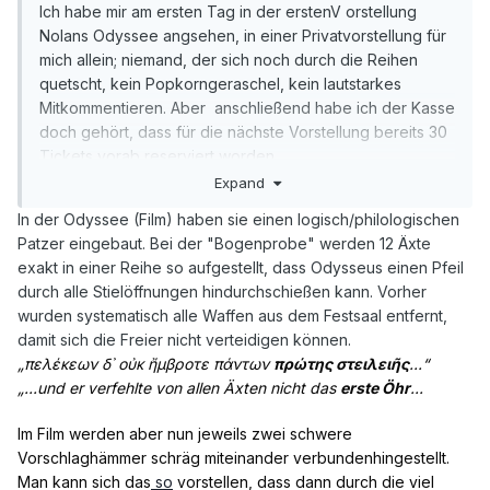
Ich habe mir am ersten Tag in der erstenV orstellung
Nolans Odyssee angsehen, in einer Privatvorstellung für
mich allein; niemand, der sich noch durch die Reihen
quetscht, kein Popkorngeraschel, kein lautstarkes
Mitkommentieren. Aber anschließend habe ich der Kasse
doch gehört, dass für die nächste Vorstellung bereits 30
Tickets vorab reserviert worden.
Expand
Der Film wird ja in den (a)sozialen Medien rauf und runter
In der Odyssee (Film) haben sie einen logisch/philologischen
kommentiert, in erster Linie, weil Helena, die schönste
Patzer eingebaut. Bei der "Bogenprobe" werden 12 Äxte
Frau der antiken Welt durch eine dunkelschwarz
exakt in einer Reihe so aufgestellt, dass Odysseus einen Pfeil
pigmentierte Frau dargestellt wird. Für den Woke-ismus
durch alle Stielöffnungen hindurchschießen kann. Vorher
ist das wegen der allgemein gültigen Schönheitsskala
wurden systematisch alle Waffen aus dem Festsaal entfernt,
und der kulturellen Teilnahme richtig. Vielleicht wäre aber
damit sich die Freier nicht verteidigen können.
ein(e) diverser
Eskimo
Innuit-Hermaphrodit doch noch
„πελέκεων δ᾽ οὐκ ἤμβροτε πάντων
πρώτης στειλειῆς
...“
besser geworden.
„...und er verfehlte von allen Äxten nicht das
erste Öhr
...
Bei Wikipedia heißt es: Helena galt in der griechischen
Im Film werden aber nun jeweils zwei schwere
Mythologie als die aus einem Ei geborene Tochter
Vorschlaghämmer schräg miteinander verbundenhingestellt.
des Zeus und der Leda...
Leda wiederum ist in
Man kann sich das
so
vorstellen, dass dann durch die viel
der griechischen Mythologie die Tochter