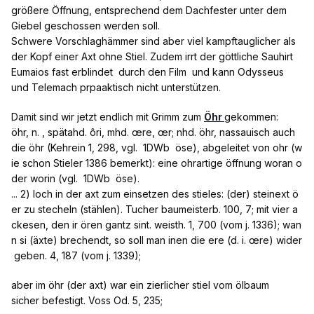
größere Öffnung, entsprechend dem Dachfester unter dem
des
ätolischen
Königs Thestios und der Eurythemis.
Giebel geschossen werden soll.
Vielleicht gaht das Ganze auf einen schnöden Verleser
Schwere Vorschlaghämmer sind aber viel kampftauglicher als
mit
äthiopisch
zurück?. Wohl kaum ist Zeus der Leda
der Kopf einer Axt ohne Stiel. Zudem irrt der göttliche Sauhirt
als
schwarzer
Schwan erschienen, denn die wohnen in
Eumaios fast erblindet durch den Film und kann Odysseus
Australien, das damals noch nicht entdeckt war.
und Telemach prpaaktisch nicht unterstützen.
Bescheuert (mit Sidolin bescheuert?) kamen mir die
Damit sind wir jetzt endlich mit Grimm zum
Öhr
gekommen:
Laistrigonen vor in Weißblechrüstungen , wie man sie in
öhr, n. , spätahd. ôri, mhd. œre, œr; nhd. öhr, nassauisch auch
Klamaukfilmen der Fünfzigerjahre gerne in Ritterburgen
die öhr (Kehrein 1, 298, vgl. 1DWb öse), abgeleitet von ohr (w
und neureichen Protzvillen gesehen hat. Und das,
ie schon Stieler 1386 bemerkt): eine ohrartige öffnung woran o
obwohl Odysseus selbst thematisiert, dass er noch in der
der worin (vgl. 1DWb öse).
Bronzezeit lebt.
... 2) loch in der axt zum einsetzen des stieles: (der) steinext ö
er zu stecheln (stählen). Tucher baumeisterb. 100, 7; mit vier a
Manches habe ich vermisst, insbesondere die Nausikka-
ckesen, den ir ören gantz sint. weisth. 1, 700 (vom j. 1336); wan
Episode bei den Phäaken. Manches habe ich mir vor
n si (äxte) brechendt, so soll man inen die ere (d. i. œre) wider
meinem inneren Auge anders vorgestellt wie den Gang in
geben. 4, 187 (vom j. 1339);
die Unterwelt (Asphodeloswiesen!), aber das ist
Geschmacksache.
aber im öhr (der axt) war ein zierlicher stiel vom ölbaum
sicher befestigt. Voss Od. 5, 235;
Der Film ist überlang, fast drei Stunden, da wäre ein