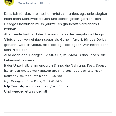
Geschrieben
18. Juli
Dass ich für das lateinische
invictus
= unbesiegt, unbesiegbar
nicht mein Schulwörterbuch und schon gleich garnicht den
Georges bemühen muss ,dürfte ich glaubhaft versichern zu
können.
Aber heute läuft auf der Trabrennbahn der vierjährige Hengst
Victus
, der von einigen sogar als Geheimfavorit für das Derby
genannt wird.
In
victus, also besiegt, besiegbar. Wer nennt denn
sein Pferd so?
Also doch den Georges: ,
victus
us, m. (vivo), I) das Leben, die
Lebensart, - weise, I
I) der Unterhalt, a) im engeren Sinne, die Nahrung, Kost, Speise
[Lateinisch-deutsches Handwörterbuch: victus. Georges: Lateinisch-
Deutsch / Deutsch-Lateinisch, S. 59700
(vgl. Georges-LDHW Bd. 2, S. 3476-3477)
http://www.digitale-bibliothek.de/band69.htm
]
Und wieder etwas gelrnt!