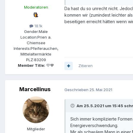
Moderatoren
Da hast du so unrecht nicht. Jedo
kommen wir (zumindest leichter als
beseitigen erreicht hätten wenn w
18.1k
Gender:
Male
Location:
Prien a.
Chiemsee
Interests:
Pfeiferauchen,
Mittelaltermärkte
PLZ:
83209
Member Title:
💛💙
Zitieren
Marcellinus
Geschrieben
25. Mai 2021
Am 25.5.2021 um 15:45 sch
Sich immer komplizierte Formen 
Energieverschwendung.
Mitglieder
Mir als schwulem Mann in einer 