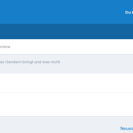
Du 
online
as Gendern bringt und was nicht
Neues