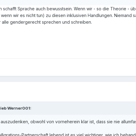
ch schafft Sprache auch bewusstsein. Wenn wir - so die Theorie - ü
 wenn wir es nicht tun) zu diesen inklusiven Handlungen. Niemand s
ir alle gendergerecht sprechen und schreiben.
rieb Werner001:
auszudenken, obwohl von vorneherein klar ist, dass sie nie allumfas
Migrations-Partnerschaft lebend ist es viel wichtiger, wie ich beha