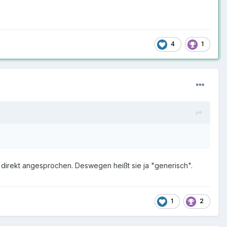
4
1
d direkt angesprochen. Deswegen heißt sie ja "generisch".
1
2