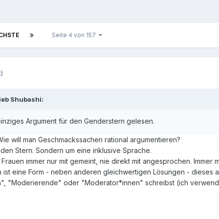
CHSTE
Seite 4 von 157
)
ieb Shubashi:
 einziges Argument für den Genderstern gelesen.
. Wie will man Geschmackssachen rational argumentieren?
m den Stern. Sondern um eine inklusive Sprache.
Frauen immer nur mit gemeint, nie direkt mit angesprochen. Immer 
n ist eine Form - neben anderen gleichwertigen Lösungen - dieses 
, "Moderierende" oder "Moderator*innen" schreibst (ich verwende 