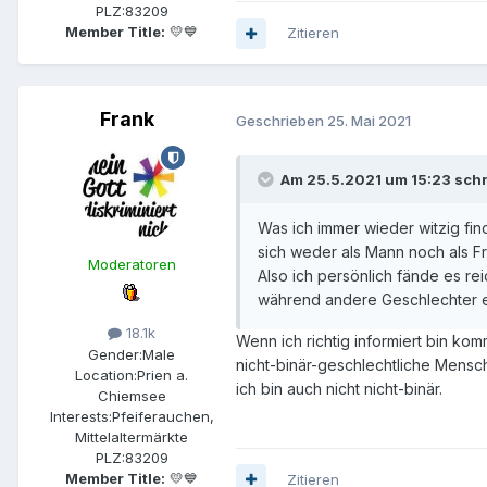
PLZ:
83209
Member Title:
💛💙
Zitieren
Frank
Geschrieben
25. Mai 2021
Am 25.5.2021 um 15:23 sch
Was ich immer wieder witzig fi
sich weder als Mann noch als F
Moderatoren
Also ich persönlich fände es re
während andere Geschlechter e
18.1k
Wenn ich richtig informiert bin k
Gender:
Male
nicht-binär-geschlechtliche Mensch
Location:
Prien a.
ich bin auch nicht nicht-binär.
Chiemsee
Interests:
Pfeiferauchen,
Mittelaltermärkte
PLZ:
83209
Member Title:
💛💙
Zitieren