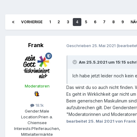
VORHERIGE
1
2
3
4
5
6
7
8
9
NÄ
Frank
Geschrieben
25. Mai 2021
(bearbeitet
Am 25.5.2021 um 15:15 schr
Ich habe jetzt leider noch kein
Moderatoren
Das wirst du so auch nicht finden
Es geht in Wirklichkeit gar nicht u
Beim generischen Maskulinum sind 
18.1k
aufzubrechen gilt. Der Genderster
Gender:
Male
"Moderatorinnen und Moderatoren"
Location:
Prien a.
bearbeitet
25. Mai 2021
von Frank
Chiemsee
Interests:
Pfeiferauchen,
Mittelaltermärkte