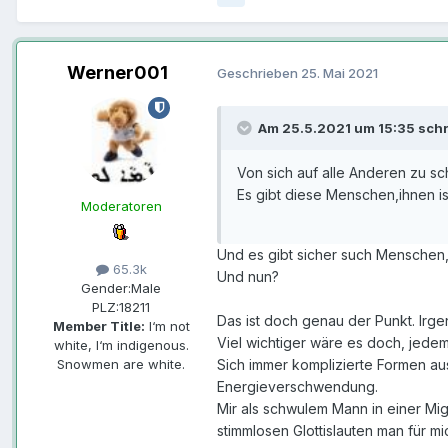
Werner001
Geschrieben
25. Mai 2021
Am 25.5.2021 um 15:35 schr
Von sich auf alle Anderen zu sch
Es gibt diese Menschen,ihnen is
Moderatoren
Und es gibt sicher such Menschen, 
65.3k
Und nun?
Gender:
Male
PLZ:
18211
Das ist doch genau der Punkt. Irg
Member Title:
I‘m not
Viel wichtiger wäre es doch, jede
white, I‘m indigenous.
Snowmen are white.
Sich immer komplizierte Formen aus
Energieverschwendung.
Mir als schwulem Mann in einer Mig
stimmlosen Glottislauten man für mi