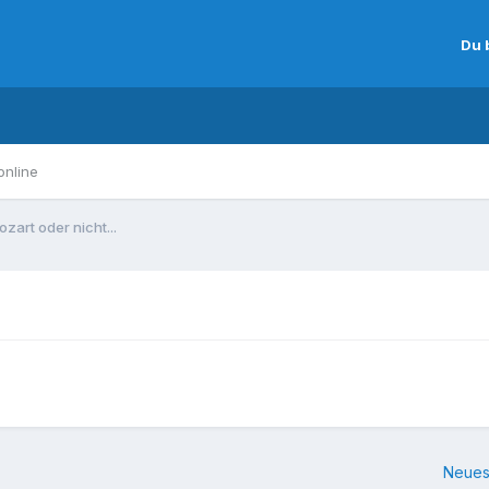
Du 
online
zart oder nicht...
Neues