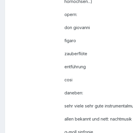
hornochsen...)
opern:
don giovanni
figaro
zauberflöte
entführung
cosi
daneben:
sehr viele sehr gute instrumentalm
allen bekannt und nett: nachtmusik
g-moll sinfonie