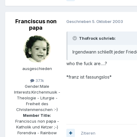
Franciscus non
Geschrieben
5. Oktober 2003
papa
Thofrock schrieb:
Irgendwann schließt jeder Fried
who the fuck are.....?
ausgeschieden
*franz ist fassungslos*
37.1k
Gender:
Male
Interests:
Kirchenmusik -
Theologie - Liturgie -
Freiheit des
Christenmenschen :-)
Member Title:
Franciscus non papa -
Katholik und Ketzer ;-)
Forendiva - Rainbow
Zitieren