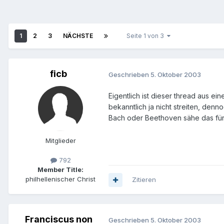
1
2
3
NÄCHSTE
Seite 1 von 3
ficb
Geschrieben
5. Oktober 2003
Eigentlich ist dieser thread aus e
bekanntlich ja nicht streiten, de
Bach oder Beethoven sähe das für 
Mitglieder
792
Member Title:
philhellenischer Christ
Zitieren
Franciscus non
Geschrieben
5. Oktober 2003