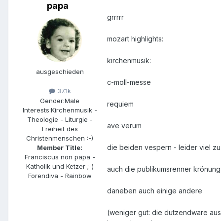
papa
grrrrr
mozart highlights:
kirchenmusik:
ausgeschieden
c-moll-messe
37.1k
Gender:
Male
requiem
Interests:
Kirchenmusik -
Theologie - Liturgie -
ave verum
Freiheit des
Christenmenschen :-)
die beiden vespern - leider viel z
Member Title:
Franciscus non papa -
Katholik und Ketzer ;-)
auch die publikumsrenner krönun
Forendiva - Rainbow
daneben auch einige andere
(weniger gut: die dutzendware aus 