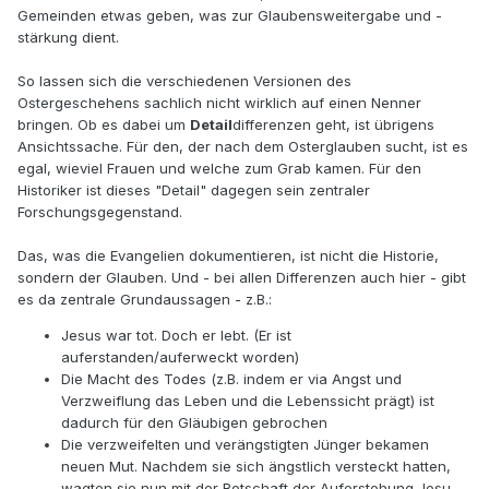
Gemeinden etwas geben, was zur Glaubensweitergabe und -
stärkung dient.
So lassen sich die verschiedenen Versionen des
Ostergeschehens sachlich nicht wirklich auf einen Nenner
bringen. Ob es dabei um
Detail
differenzen geht, ist übrigens
Ansichtssache. Für den, der nach dem Osterglauben sucht, ist es
egal, wieviel Frauen und welche zum Grab kamen. Für den
Historiker ist dieses "Detail" dagegen sein zentraler
Forschungsgegenstand.
Das, was die Evangelien dokumentieren, ist nicht die Historie,
sondern der Glauben. Und - bei allen Differenzen auch hier - gibt
es da zentrale Grundaussagen - z.B.:
Jesus war tot. Doch er lebt. (Er ist
auferstanden/auferweckt worden)
Die Macht des Todes (z.B. indem er via Angst und
Verzweiflung das Leben und die Lebenssicht prägt) ist
dadurch für den Gläubigen gebrochen
Die verzweifelten und verängstigten Jünger bekamen
neuen Mut. Nachdem sie sich ängstlich versteckt hatten,
wagten sie nun mit der Botschaft der Auferstehung Jesu