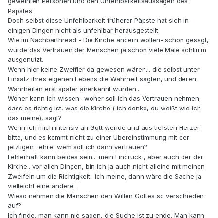
geweihten Personen und den Unfehlbarkeitsaussagen des
Papstes.
Doch selbst diese Unfehlbarkeit früherer Päpste hat sich in
einigen Dingen nicht als unfehlbar herausgestellt.
Wie im Nachbarthread - Die Kirche ändern wollen- schon gesagt,
wurde das Vertrauen der Menschen ja schon viele Male schlimm
ausgenutzt.
Wenn hier keine Zweifler da gewesen wären... die selbst unter
Einsatz ihres eigenen Lebens die Wahrheit sagten, und deren
Wahrheiten erst später anerkannt wurden...
Woher kann ich wissen- woher soll ich das Vertrauen nehmen,
dass es richtig ist, was die Kirche ( ich denke, du weißt wie ich
das meine), sagt?
Wenn ich mich intensiv an Gott wende und aus tiefsten Herzen
bitte, und es kommt nicht zu einer Übereinstimmung mit der
jetztigen Lehre, wem soll ich dann vertrauen?
Fehlerhaft kann beides sein... mein Eindruck , aber auch der der
Kirche.. vor allen Dingen, bin ich ja auch nicht alleine mit meinen
Zweifeln um die Richtigkeit.. ich meine, dann wäre die Sache ja
vielleicht eine andere.
Wieso nehmen die Menschen den Willen Gottes so verschieden
auf?
Ich finde, man kann nie sagen, die Suche ist zu ende. Man kann