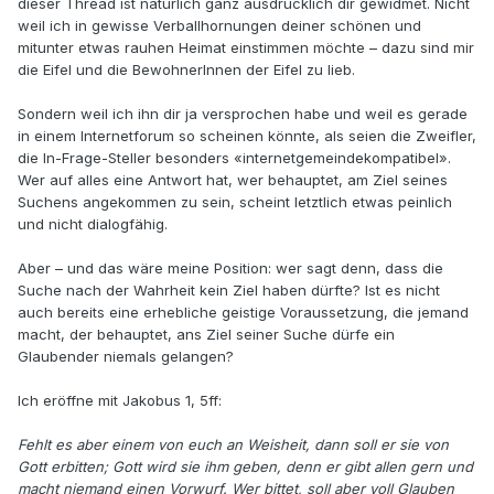
dieser Thread ist natürlich ganz ausdrücklich dir gewidmet. Nicht
weil ich in gewisse Verballhornungen deiner schönen und
mitunter etwas rauhen Heimat einstimmen möchte – dazu sind mir
die Eifel und die BewohnerInnen der Eifel zu lieb.
Sondern weil ich ihn dir ja versprochen habe und weil es gerade
in einem Internetforum so scheinen könnte, als seien die Zweifler,
die In-Frage-Steller besonders «internetgemeindekompatibel».
Wer auf alles eine Antwort hat, wer behauptet, am Ziel seines
Suchens angekommen zu sein, scheint letztlich etwas peinlich
und nicht dialogfähig.
Aber – und das wäre meine Position: wer sagt denn, dass die
Suche nach der Wahrheit kein Ziel haben dürfte? Ist es nicht
auch bereits eine erhebliche geistige Voraussetzung, die jemand
macht, der behauptet, ans Ziel seiner Suche dürfe ein
Glaubender niemals gelangen?
Ich eröffne mit Jakobus 1, 5ff:
Fehlt es aber einem von euch an Weisheit, dann soll er sie von
Gott erbitten; Gott wird sie ihm geben, denn er gibt allen gern und
macht niemand einen Vorwurf. Wer bittet, soll aber voll Glauben