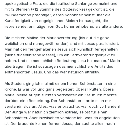
apokalyptische Frau, die die teuflische Schlange zermalmt und
mit 12 Sternen (=12 Stämme des Gottesvolkes) gekrönt ist, die
"wunderschön prächtige", deren Schönheit selbst über die
Kunstfertigkeit von engelgleichen Malern hinaus geht, die
liebreizende, anmutige, von Gott höher erhobene, als alle andere.
Die meisten Motive der Marienverehrung (bis auf die ganz
weiblichen und nähegewährenden) sind mit Jesus parallelisiert.
Man hat den ferngehaltenen Jesus sich künstlich ferngehalten
(siehe tridentinische Messe), um ein Fernverehrungsobjekt zu
haben. Und die menschliche Bedeutung Jesu hat man auf Maria
übertragen. Sie ist sozusagen das menschlichere Antlitz des
entmenschten Jesus. Und das war natürlich attraktiv.
Als Student ging ich mal mit einem hohen Schönstätter in eine
Kirche. Er war voll und ganz begeistert: Überall Putten. Überall
Maria. Meine Augen suchten verzweifelt ein Kreuz. Ich machte
darüber eine Bemerkung. Der Schönstätter starrte mich nur
verständnislos an. Alles, was er brauchte, war doch vorhanden!
Der Junge war natürlich ziemlich extrem, selbst für einen
Schönstätter. Aber inzwischen verstehe ich, was da abgelaufen
ist. Der brauchte keinen fernen Jesus, der suchte allein nach