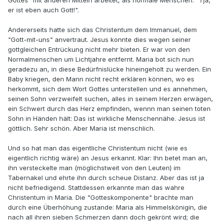
Gottes" mit anderen Mitteln arbeitet, als normale Menschen. "Tja,
er ist eben auch Gott!".
Andererseits hatte sich das Christentum dem Immanuel, dem
"Gott-mit-uns" anvertraut. Jesus konnte dies wegen seiner
gottgleichen Entrückung nicht mehr bieten. Er war von den
Normalmenschen um Lichtjahre entfernt. Maria bot sich nun
geradezu an, in diese Bedürfnislücke hineingeholt zu werden. Ein
Baby kriegen, den Mann nicht recht erklären können, wo es
herkommt, sich dem Wort Gottes unterstellen und es annehmen,
seinen Sohn verzweifelt suchen, alles in seinem Herzen erwägen,
ein Schwert durch das Herz empfinden, wennn man seinen toten
Sohn in Händen hält: Das ist wirkliche Menschennähe. Jesus ist
göttlich. Sehr schön. Aber Maria ist menschlich.
Und so hat man das eigentliche Christentum nicht (wie es
eigentlich richtig wäre) an Jesus erkannt. Klar: Ihn betet man an,
ihn versteckelte man (möglichstweit von den Leuten) im
Tabernakel und ehrte ihn durch scheue Distanz. Aber das ist ja
nicht befriedigend. Stattdessen erkannte man das wahre
Christentum in Maria. Die "Gotteskomponente" brachte man
durch eine Überhöhung zustande: Maria als Himmelskönigin, die
nach all ihren sieben Schmerzen dann doch gekrönt wird; die