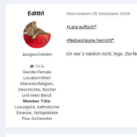
Edith1
Geschrieben
29. Dezember 2009
*Lara auftisch*
*Nebenräume herricht*
Ich war´s nämlich nicht, Inge.
Der
Ne
ausgeschieden
24.1k
Gender:
Female
Location:
Wien
Interests:
Religion,
Geschichte, Bücher
und mein Beruf.
Member Title:
Luxusgöre, katholische
Emanze, fehlgeleitete
Pius-Schwester