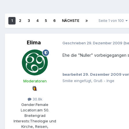
1
2
3
4
5
6
NÄCHSTE
Seite 1 von 100
Elima
Geschrieben
29. Dezember 2009
(be
Ehe die "Nuller" vorbeigegangen s
bearbeitet
29. Dezember 2009
von
Smilie eingefügt, Gruß - Inge
Moderatoren
30.8k
Gender:
Female
Location:
am 50.
Breitengrad
Interests:
Theologie und
Kirche, Reisen,