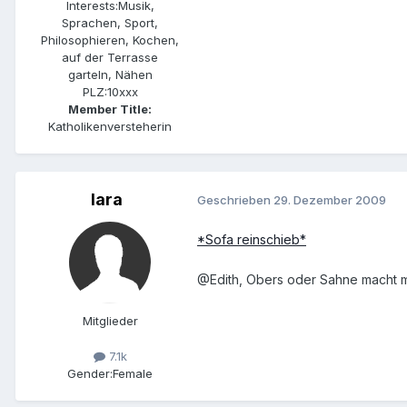
Interests:
Musik,
Sprachen, Sport,
Philosophieren, Kochen,
auf der Terrasse
garteln, Nähen
PLZ:
10xxx
Member Title:
Katholikenversteherin
lara
Geschrieben
29. Dezember 2009
*Sofa reinschieb*
@Edith, Obers oder Sahne macht mi
Mitglieder
7.1k
Gender:
Female