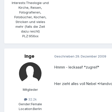
Interests:
Theologie und
Kirche, Reisen,
Fotografieren,
Fotobücher, Kochen,
Stricken und vieles
mehr (falls die Zeit
dazu reicht)
PLZ:
956xx
Inge
Geschrieben
29. Dezember 2009
Hmmm - leckaaa!! *zugreif*
Hier zieht alles voll Nebel *Hand
Mitglieder
32.2k
Gender:
Female
Location:
Berlin