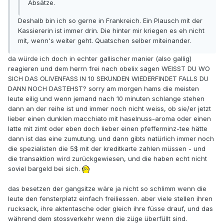
Absätze.
Deshalb bin ich so gerne in Frankreich. Ein Plausch mit der
Kassiererin ist immer drin. Die hinter mir kriegen es eh nicht
mit, wenn's weiter geht. Quatschen selber miteinander.
da würde ich doch in echter gallischer manier (also gallig)
reagieren und dem herrn frei nach obelix sagen WEISST DU WO
SICH DAS OLIVENFASS IN 10 SEKUNDEN WIEDERFINDET FALLS DU
DANN NOCH DASTEHST? sorry am morgen hams die meisten
leute eilig und wenn jemand nach 10 minuten schlange stehen
dann an der reihe ist und immer noch nicht weiss, ob sie/er jetzt
lieber einen dunklen macchiato mit haselnuss-aroma oder einen
latte mit zimt oder eben doch lieber einen pfefferminz-tee hätte
dann ist das eine zumutung. und dann gibts natürlich immer noch
die spezialisten die 5$ mit der kreditkarte zahlen müssen - und
die transaktion wird zurückgewiesen, und die haben echt nicht
soviel bargeld bei sich.
das besetzen der gangsitze wäre ja nicht so schlimm wenn die
leute den fensterplatz einfach freiliessen. aber viele stellen ihren
rucksack, ihre aktentasche oder gleich ihre füsse drauf, und das
während dem stossverkehr wenn die züge überfüllt sind.