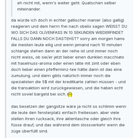
eh nicht mit, wenn's weiter geht. Quatschen selber
miteinander.
da würde ich doch in echter gallischer manier (also gallig)
reagieren und dem herrn frei nach obelix sagen WEISST DU
WO SICH DAS OLIVENFASS IN 10 SEKUNDEN WIEDERFINDET
FALLS DU DANN NOCH DASTEHST? sorry am morgen hams
die meisten leute eilig und wenn jemand nach 10 minuten
schlange stehen dann an der reihe ist und immer noch
nicht weiss, ob sie/er jetzt lieber einen dunklen macchiato
mit haselnuss-aroma oder einen latte mit zimt oder eben
doch lieber einen pfefferminz-tee hätte dann ist das eine
zumutung. und dann gibts natürlich immer noch die
spezialisten die 5$ mit der kreditkarte zahlen müssen - und
die transaktion wird zurückgewiesen, und die haben echt
nicht soviel bargeld bei sich.
das besetzen der gangsitze wäre ja nicht so schlimm wenn
die leute den fensterplatz einfach freiliessen. aber viele
stellen ihren rucksack, ihre aktentasche oder gleich ihre
füsse drauf, und das während dem stossverkehr wenn die
züge überfüllt sind.