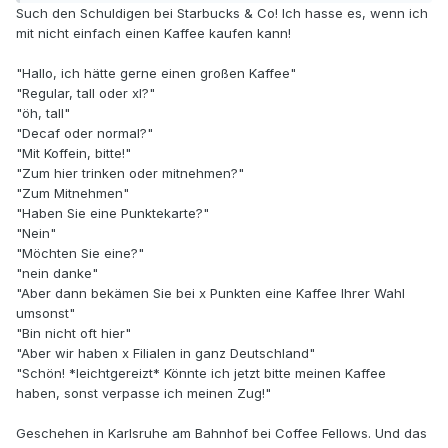
Such den Schuldigen bei Starbucks & Co! Ich hasse es, wenn ich
mit nicht einfach einen Kaffee kaufen kann!
"Hallo, ich hätte gerne einen großen Kaffee"
"Regular, tall oder xl?"
"öh, tall"
"Decaf oder normal?"
"Mit Koffein, bitte!"
"Zum hier trinken oder mitnehmen?"
"Zum Mitnehmen"
"Haben Sie eine Punktekarte?"
"Nein"
"Möchten Sie eine?"
"nein danke"
"Aber dann bekämen Sie bei x Punkten eine Kaffee Ihrer Wahl
umsonst"
"Bin nicht oft hier"
"Aber wir haben x Filialen in ganz Deutschland"
"Schön! *leichtgereizt* Könnte ich jetzt bitte meinen Kaffee
haben, sonst verpasse ich meinen Zug!"
Geschehen in Karlsruhe am Bahnhof bei Coffee Fellows. Und das