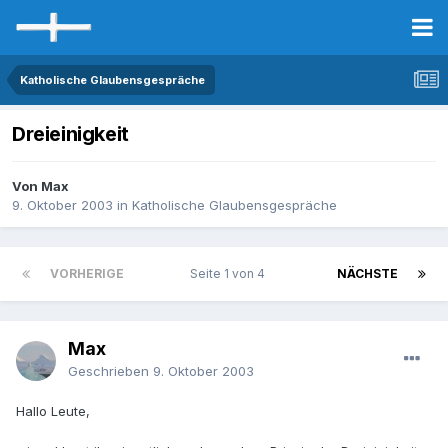
Katholische Glaubensgespräche
Dreieinigkeit
Von Max
9. Oktober 2003
in
Katholische Glaubensgespräche
VORHERIGE
Seite 1 von 4
NÄCHSTE
Max
Geschrieben
9. Oktober 2003
Hallo Leute,