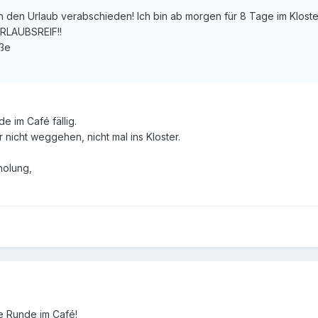
 in den Urlaub verabschieden! Ich bin ab morgen für 8 Tage im Klos
 URLAUBSREIF!!
üße
e im Café fällig.
r nicht weggehen, nicht mal ins Kloster.
holung,
e Runde im Café!