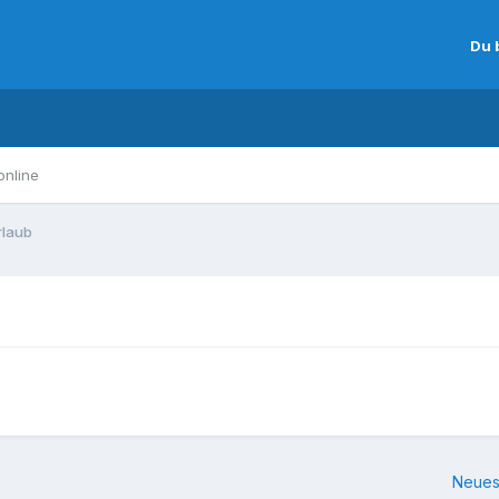
Du 
online
rlaub
Neues