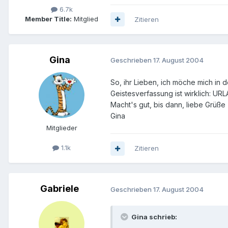
6.7k
Member Title:
Mitglied
Zitieren
Gina
Geschrieben
17. August 2004
So, ihr Lieben, ich möche mich in
Geistesverfassung ist wirklich: UR
Macht's gut, bis dann, liebe Grüße
Gina
Mitglieder
1.1k
Zitieren
Gabriele
Geschrieben
17. August 2004
Gina schrieb: