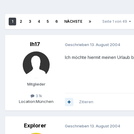
1
2
3
4
5
6
NÄCHSTE
Seite 1 von 49
lh17
Geschrieben
13. August 2004
Ich möchte hiermit meinen Urlaub b
Mitglieder
3.1k
Location:
München
Zitieren
Explorer
Geschrieben
13. August 2004