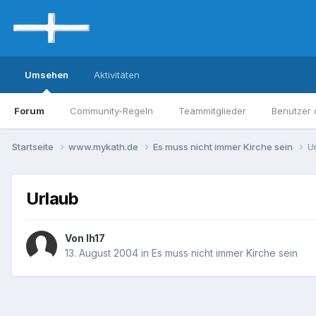
Umsehen
Aktivitäten
Forum
Community-Regeln
Teammitglieder
Benutzer 
Startseite
www.mykath.de
Es muss nicht immer Kirche sein
U
Urlaub
Von lh17
13. August 2004
in
Es muss nicht immer Kirche sein