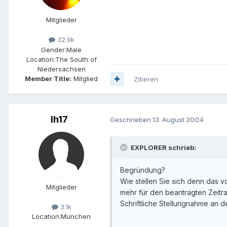
Mitglieder
32.9k
Gender:
Male
Location:
The South of
Niedersachsen
Member Title:
Mitglied
Zitieren
lh17
Geschrieben
13. August 2004
EXPLORER schrieb:
Begründung?
Wie stellen Sie sich denn das v
Mitglieder
mehr für den beantragten Zeitra
Schriftliche Stellungnahme an 
3.1k
Location:
München