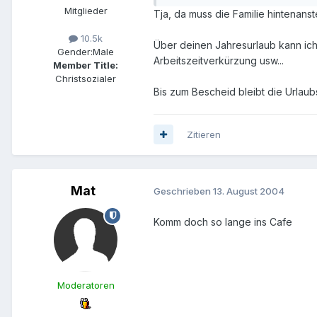
Mitglieder
Tja, da muss die Familie hintenanst
10.5k
Über deinen Jahresurlaub kann ic
Gender:
Male
Arbeitszeitverkürzung usw...
Member Title:
Christsozialer
Bis zum Bescheid bleibt die Urlaubs
Zitieren
Mat
Geschrieben
13. August 2004
Komm doch so lange ins Cafe
Moderatoren