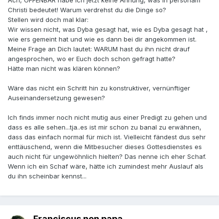
Ach, OFFENBAR habe ich jetzt keine Ahnung, was in personam
Christi bedeutet! Warum verdrehst du die Dinge so?
Stellen wird doch mal klar:
Wir wissen nicht, was Dyba gesagt hat, wie es Dyba gesagt hat ,
wie ers gemeint hat und wie es dann bei dir angekommen ist.
Meine Frage an Dich lautet: WARUM hast du ihn nicht drauf
angesprochen, wo er Euch doch schon gefragt hatte?
Hätte man nicht was klären können?
Wäre das nicht ein Schritt hin zu konstruktiver, vernünftiger
Auseinandersetzung gewesen?
Ich finds immer noch nicht mutig aus einer Predigt zu gehen und
dass es alle sehen...tja..es ist mir schon zu banal zu erwähnen,
dass das einfach normal für mich ist. Vielleicht fändest dus sehr
enttäuschend, wenn die Mitbesucher dieses Gottesdienstes es
auch nicht für ungewöhnlich hielten? Das nenne ich eher Schaf.
Wenn ich ein Schaf wäre, hätte ich zumindest mehr Auslauf als
du ihn scheinbar kennst...
Franciscus non papa