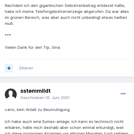
Nachdem ich den gigantischen Gebührenbetrag entdeckt hatte,
habe ich meine Telefongebührenanzeige abgerufen. Da war alles
im grünen Bereich, was aber auch nicht unbedingt etwas heißen
muß.
***
Vielen Dank für den Tip, Sina.
Zitieren
sstemmildt
Geschrieben
10. Juni 2001
cano, kein Anlaß zu Beunruhigung.
Ich habe auch eine Eumex-anlage. Ich kann es technisch nicht
erklären, hatte mich deshalb aber schon einmal erkundigt, weil
ich diese irrsinnigen Anzeigen vor etlichen Monaten (und seitdem