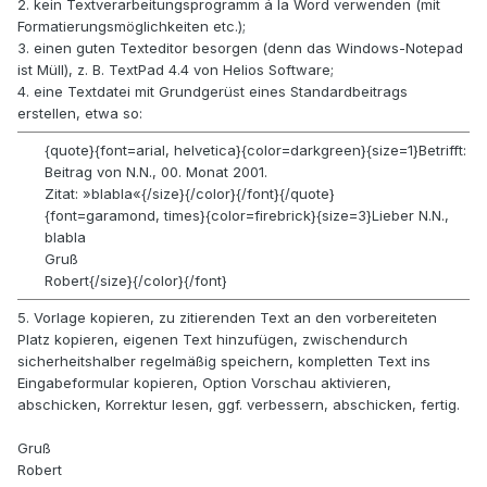
2. kein Textverarbeitungsprogramm á la Word verwenden (mit
Formatierungsmöglichkeiten etc.);
3. einen guten Texteditor besorgen (denn das Windows-Notepad
ist Müll), z. B. TextPad 4.4 von Helios Software;
4. eine Textdatei mit Grundgerüst eines Standardbeitrags
erstellen, etwa so:
{quote}{font=arial, helvetica}{color=darkgreen}{size=1}Betrifft:
Beitrag von N.N., 00. Monat 2001.
Zitat: »blabla«{/size}{/color}{/font}{/quote}
{font=garamond, times}{color=firebrick}{size=3}Lieber N.N.,
blabla
Gruß
Robert{/size}{/color}{/font}
5. Vorlage kopieren, zu zitierenden Text an den vorbereiteten
Platz kopieren, eigenen Text hinzufügen, zwischendurch
sicherheitshalber regelmäßig speichern, kompletten Text ins
Eingabeformular kopieren, Option Vorschau aktivieren,
abschicken, Korrektur lesen, ggf. verbessern, abschicken, fertig.
Gruß
Robert