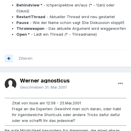
Behindview *
- Ichperspektive an/aus (* - 1(an) oder
0(aus))
RestartThread
- Aktueller Thread wird neu gestartet
Pause
- Wie der Name schon sagt (Die Diskussion stoppt!)
Throwweapon
- Das aktuelle Argument wird weggeworfen
Open *
- Lädt ein Thread (* - Threadname)
Zitieren
Werner agnosticus
Geschrieben
31. Mai 2001
Zitat von lissie am 12:58 - 25.Mai.2001
Frage an die Experten: Gewöhnt man sich daran, oder habt
Ihr irgendwelche Shortcuts oder andere Tricks dafür dafür
oder wie schafft Ihr das jedesmal?
Ne gute Möglichkeit besonders für diejenigen, die einen etwas