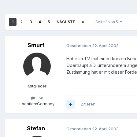
1
2
3
4
5
NÄCHSTE
Seite 1 von 5
Smurf
Geschrieben
22. April 2003
Habe im TV mal einen kurzen Beric
Oberhaupt a.D. unteranderem angeo
Zustimmung hat er mit dieser Forde
Mitglieder
1.5k
Location:
Germany
Zitieren
Stefan
Geschrieben
22. April 2003