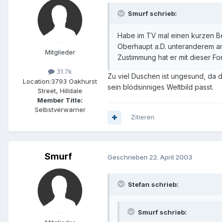
Smurf schrieb:
Habe im TV mal einen kurzen Be
Oberhaupt a.D. unteranderem an
Mitglieder
Zustimmung hat er mit dieser Fo
31.7k
Zu viel Duschen ist ungesund, da d
Location:
3793 Oakhurst
sein blödsinniges Weltbild passt.
Street, Hilldale
Member Title:
Selbstverwarner
Zitieren
Smurf
Geschrieben
22. April 2003
Stefan schrieb:
Smurf schrieb: