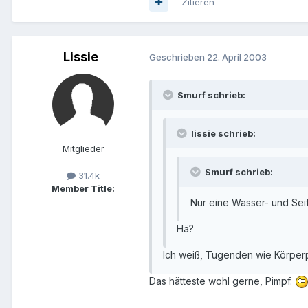
Zitieren
Lissie
Geschrieben
22. April 2003
Smurf schrieb:
lissie schrieb:
Mitglieder
Smurf schrieb:
31.4k
Member Title:
Nur eine Wasser- und Seife
Hä?
Ich weiß, Tugenden wie Körperpf
Das hätteste wohl gerne, Pimpf.