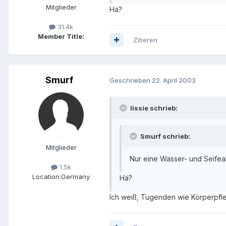
Mitglieder
Hä?
31.4k
Member Title:
Zitieren
Smurf
Geschrieben
22. April 2003
lissie schrieb:
Smurf schrieb:
Mitglieder
Nur eine Wasser- und Seifeall
1.5k
Location:
Germany
Hä?
Ich weiß, Tugenden wie Körperpfleg