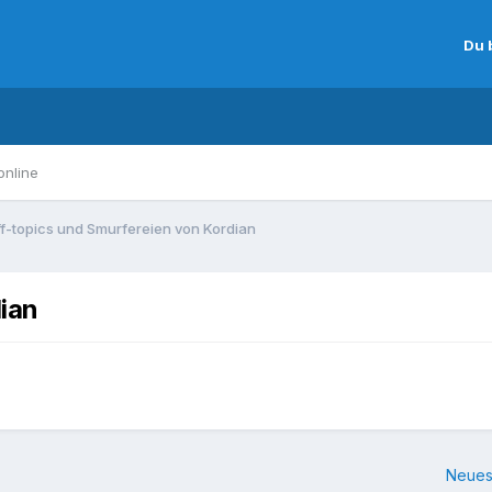
Du 
online
ff-topics und Smurfereien von Kordian
ian
Neues