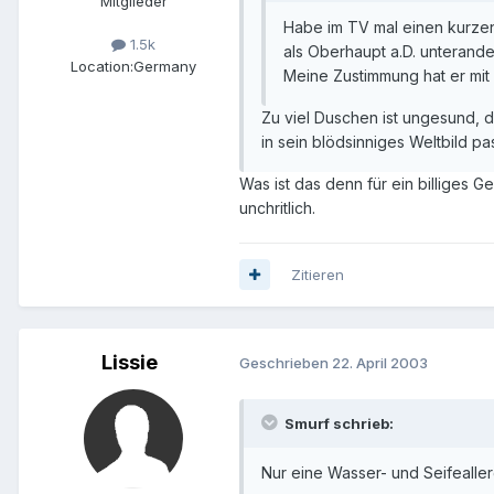
Mitglieder
Habe im TV mal einen kurzen
1.5k
als Oberhaupt a.D. unterand
Location:
Germany
Meine Zustimmung hat er mit
Zu viel Duschen ist ungesund, d
in sein blödsinniges Weltbild pas
Was ist das denn für ein billiges 
unchritlich.
Zitieren
Lissie
Geschrieben
22. April 2003
Smurf schrieb:
Nur eine Wasser- und Seifeallerg