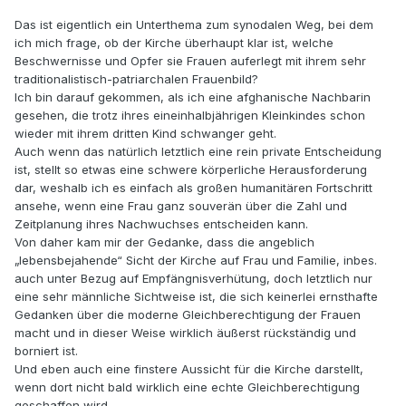
Das ist eigentlich ein Unterthema zum synodalen Weg, bei dem
ich mich frage, ob der Kirche überhaupt klar ist, welche
Beschwernisse und Opfer sie Frauen auferlegt mit ihrem sehr
traditionalistisch-patriarchalen Frauenbild?
Ich bin darauf gekommen, als ich eine afghanische Nachbarin
gesehen, die trotz ihres eineinhalbjährigen Kleinkindes schon
wieder mit ihrem dritten Kind schwanger geht.
Auch wenn das natürlich letztlich eine rein private Entscheidung
ist, stellt so etwas eine schwere körperliche Herausforderung
dar, weshalb ich es einfach als großen humanitären Fortschritt
ansehe, wenn eine Frau ganz souverän über die Zahl und
Zeitplanung ihres Nachwuchses entscheiden kann.
Von daher kam mir der Gedanke, dass die angeblich
„lebensbejahende“ Sicht der Kirche auf Frau und Familie, inbes.
auch unter Bezug auf Empfängnisverhütung, doch letztlich nur
eine sehr männliche Sichtweise ist, die sich keinerlei ernsthafte
Gedanken über die moderne Gleichberechtigung der Frauen
macht und in dieser Weise wirklich äußerst rückständig und
borniert ist.
Und eben auch eine finstere Aussicht für die Kirche darstellt,
wenn dort nicht bald wirklich eine echte Gleichberechtigung
geschaffen wird.