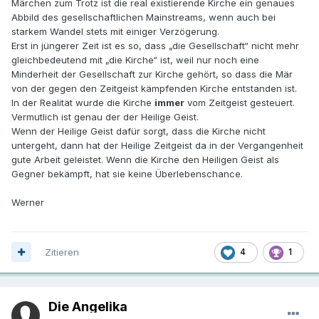
Märchen zum Trotz ist die real existierende Kirche ein genaues
Agrargesellschaften gewesen - mein Eindruck ist halt, dass
Abbild des gesellschaftlichen Mainstreams, wenn auch bei
diese Haltung eigentlich von einer moderne Kirche ohne
starkem Wandel stets mit einiger Verzögerung.
innere Schwierigkeit abgelegt und sogar kritisch betrachtet
Erst in jüngerer Zeit ist es so, dass „die Gesellschaft“ nicht mehr
werden könnte.
gleichbedeutend mit „die Kirche“ ist, weil nur noch eine
Durchaus auch in Bezug auf die Weihe übrigens.
Minderheit der Gesellschaft zur Kirche gehört, so dass die Mär
von der gegen den Zeitgeist kämpfenden Kirche entstanden ist.
In der Realität wurde die Kirche
immer
vom Zeitgeist gesteuert.
Vermutlich ist genau der der Heilige Geist.
Wenn der Heilige Geist dafür sorgt, dass die Kirche nicht
untergeht, dann hat der Heilige Zeitgeist da in der Vergangenheit
gute Arbeit geleistet. Wenn die Kirche den Heiligen Geist als
Gegner bekämpft, hat sie keine Überlebenschance.
Werner
Zitieren
4
1
Die Angelika