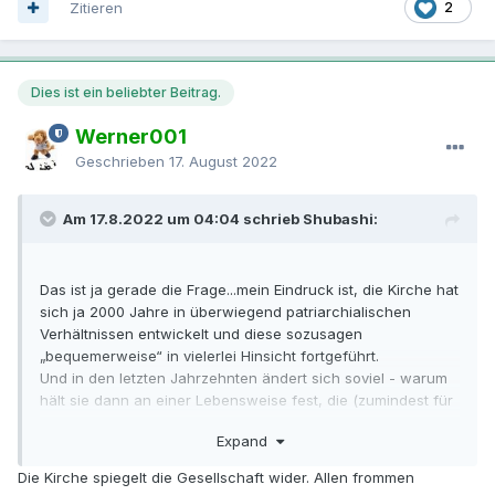
Zitieren
2
Dies ist ein beliebter Beitrag.
Werner001
Geschrieben
17. August 2022
Am 17.8.2022 um 04:04 schrieb Shubashi:
Das ist ja gerade die Frage...mein Eindruck ist, die Kirche hat
sich ja 2000 Jahre in überwiegend patriarchialischen
Verhältnissen entwickelt und diese sozusagen
„bequemerweise“ in vielerlei Hinsicht fortgeführt.
Und in den letzten Jahrzehnten ändert sich soviel - warum
hält sie dann an einer Lebensweise fest, die (zumindest für
mich) gar nicht ihr Kernbestand wäre?
Expand
Dass die Menschheit ihre Frauen in endlosen
Schwangerschaften sozusagen schnell „verschleißt“, ist in
Die Kirche spiegelt die Gesellschaft wider. Allen frommen
vielen Kulturen die Normalität der sesshaften