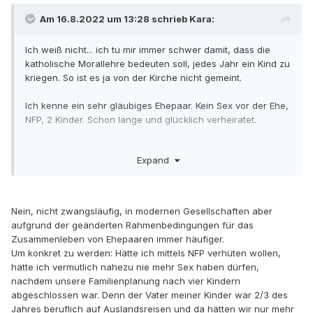
Am 16.8.2022 um 13:28 schrieb Kara:
Ich weiß nicht... ich tu mir immer schwer damit, dass die
katholische Morallehre bedeuten soll, jedes Jahr ein Kind zu
kriegen. So ist es ja von der Kirche nicht gemeint.
Ich kenne ein sehr gläubiges Ehepaar. Kein Sex vor der Ehe,
NFP, 2 Kinder. Schon lange und glücklich verheiratet.
Das wäre nie mein Weg gewesen und so werde ich auch
Expand
meine Kinder nicht erziehen. Aber die katholische
Morallehre führt nicht zwangsläufig zu vielen Kindern. Oder
unterdrückten Frauen.
Nein, nicht zwangsläufig, in modernen Gesellschaften aber
aufgrund der geänderten Rahmenbedingungen für das
Zusammenleben von Ehepaaren immer häufiger.
Um konkret zu werden: Hätte ich mittels NFP verhüten wollen,
hätte ich vermutlich nahezu nie mehr Sex haben dürfen,
nachdem unsere Familienplanung nach vier Kindern
abgeschlossen war. Denn der Vater meiner Kinder war 2/3 des
Jahres beruflich auf Auslandsreisen und da hätten wir nur mehr