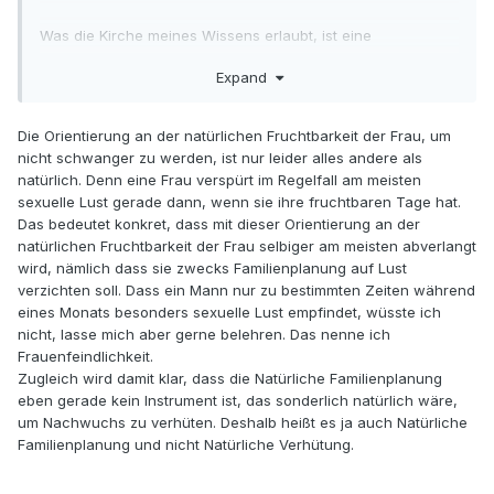
Was die Kirche meines Wissens erlaubt, ist eine
Orientierung an der natürlichen Fruchtbarkeit der Frau zu
Expand
einer verantwortungsvollen Familienplanung. Die
Natürlichkeit des weiblichen Körpers wird dabei respektiert
und geachtet.
Die Orientierung an der natürlichen Fruchtbarkeit der Frau, um
nicht schwanger zu werden, ist nur leider alles andere als
Wo genau siehst du da nun eine angebliche
natürlich. Denn eine Frau verspürt im Regelfall am meisten
"Frauenfeindlichkeit" der Kirche?
sexuelle Lust gerade dann, wenn sie ihre fruchtbaren Tage hat.
Das bedeutet konkret, dass mit dieser Orientierung an der
natürlichen Fruchtbarkeit der Frau selbiger am meisten abverlangt
wird, nämlich dass sie zwecks Familienplanung auf Lust
verzichten soll. Dass ein Mann nur zu bestimmten Zeiten während
eines Monats besonders sexuelle Lust empfindet, wüsste ich
nicht, lasse mich aber gerne belehren. Das nenne ich
Frauenfeindlichkeit.
Zugleich wird damit klar, dass die Natürliche Familienplanung
eben gerade kein Instrument ist, das sonderlich natürlich wäre,
um Nachwuchs zu verhüten. Deshalb heißt es ja auch Natürliche
Familienplanung und nicht Natürliche Verhütung.