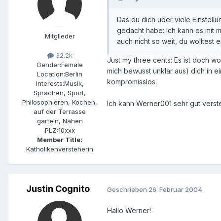
Das du dich über viele Einstellu
gedacht habe: Ich kann es mit m
Mitglieder
auch nicht so weit, du wolltest 
32.2k
Just my three cents: Es ist doch w
Gender:
Female
mich bewusst unklar aus) dich in e
Location:
Berlin
kompromisslos.
Interests:
Musik,
Sprachen, Sport,
Philosophieren, Kochen,
Ich kann Werner001 sehr gut verste
auf der Terrasse
garteln, Nähen
PLZ:
10xxx
Member Title:
Katholikenversteherin
Justin Cognito
Geschrieben
26. Februar 2004
Hallo Werner!