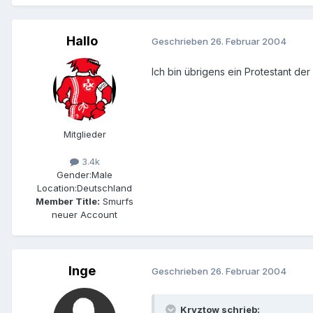
Hallo
Geschrieben
26. Februar 2004
Ich bin übrigens ein Protestant der 
Mitglieder
3.4k
Gender:
Male
Location:
Deutschland
Member Title:
Smurfs
neuer Account
Inge
Geschrieben
26. Februar 2004
Kryztow schrieb: