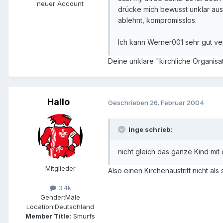
neuer Account
drücke mich bewusst unklar aus)
ablehnt, kompromisslos.
Ich kann Werner001 sehr gut ver
Deine unklare "kirchliche Organis
Hallo
Geschrieben
26. Februar 2004
Inge schrieb:
nicht gleich das ganze Kind mi
Mitglieder
Also einen Kirchenaustritt nicht a
3.4k
Gender:
Male
Location:
Deutschland
Member Title:
Smurfs