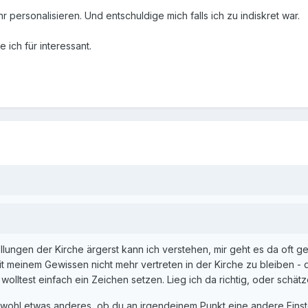
r personalisieren. Und entschuldige mich falls ich zu indiskret war.
 ich für interessant.
llungen der Kirche ärgerst kann ich verstehen, mir geht es da oft ge
t meinem Gewissen nicht mehr vertreten in der Kirche zu bleiben -
u wolltest einfach ein Zeichen setzen. Lieg ich da richtig, oder schät
h wohl etwas anderes, ob du an irgendeinem Punkt eine andere Einste