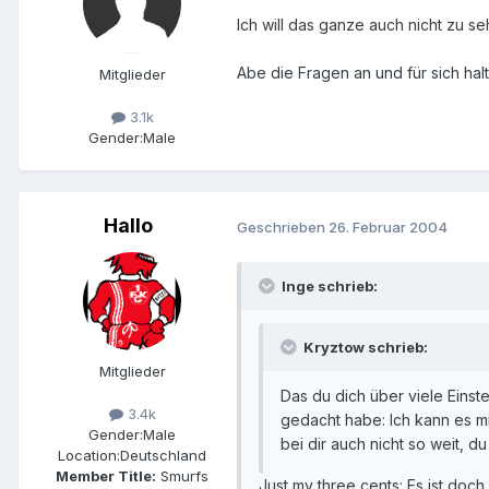
Ich will das ganze auch nicht zu seh
Abe die Fragen an und für sich halte
Mitglieder
3.1k
Gender:
Male
Hallo
Geschrieben
26. Februar 2004
Inge schrieb:
Kryztow schrieb:
Mitglieder
Das du dich über viele Einste
3.4k
gedacht habe: Ich kann es mi
Gender:
Male
bei dir auch nicht so weit, d
Location:
Deutschland
Member Title:
Smurfs
Just my three cents: Es ist doc