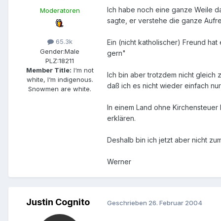
Ich habe noch eine ganze Weile da
Moderatoren
sagte, er verstehe die ganze Aufr
65.3k
Ein (nicht katholischer) Freund ha
Gender:
Male
gern"
PLZ:
18211
Member Title:
I‘m not
Ich bin aber trotzdem nicht gleich z
white, I‘m indigenous.
daß ich es nicht wieder einfach nu
Snowmen are white.
In einem Land ohne Kirchensteuer h
erklären.
Deshalb bin ich jetzt aber nicht z
Werner
Justin Cognito
Geschrieben
26. Februar 2004