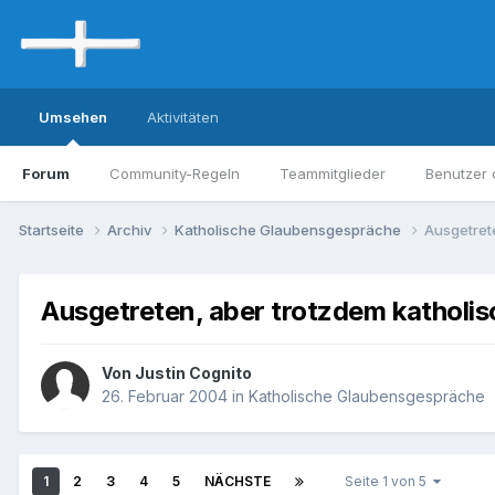
Umsehen
Aktivitäten
Forum
Community-Regeln
Teammitglieder
Benutzer 
Startseite
Archiv
Katholische Glaubensgespräche
Ausgetret
Ausgetreten, aber trotzdem katholis
Von Justin Cognito
26. Februar 2004
in
Katholische Glaubensgespräche
1
2
3
4
5
NÄCHSTE
Seite 1 von 5