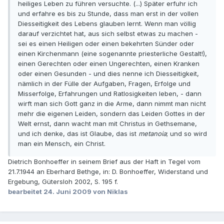
heiliges Leben zu führen versuchte. (...) Später erfuhr ich
und erfahre es bis zu Stunde, dass man erst in der vollen
Diesseitigkeit des Lebens glauben lernt. Wenn man völlig
darauf verzichtet hat, aus sich selbst etwas zu machen -
sei es einen Heiligen oder einen bekehrten Sünder oder
einen Kirchenmann (eine sogenannte priesterliche Gestalt!),
einen Gerechten oder einen Ungerechten, einen Kranken
oder einen Gesunden - und dies nenne ich Diesseitigkeit,
nämlich in der Fülle der Aufgaben, Fragen, Erfolge und
Misserfolge, Erfahrungen und Ratlosigkeiten leben, - dann
wirft man sich Gott ganz in die Arme, dann nimmt man nicht
mehr die eigenen Leiden, sondern das Leiden Gottes in der
Welt ernst, dann wacht man mit Christus in Gethsemane,
und ich denke, das ist Glaube, das ist
metanoia
; und so wird
man ein Mensch, ein Christ.
Dietrich Bonhoeffer in seinem Brief aus der Haft in Tegel vom
21.7.1944 an Eberhard Bethge, in: D. Bonhoeffer, Widerstand und
Ergebung, Gütersloh 2002, S. 195 f.
bearbeitet
24. Juni 2009
von Niklas