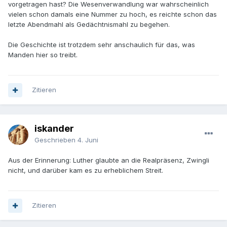
vorgetragen hast? Die Wesenverwandlung war wahrscheinlich
durfte nun die spirituellen Scherben der Mission aufkehren.
vielen schon damals eine Nummer zu hoch, es reichte schon das
Keiner wusste mehr, ob das Brot jetzt Jesus sei, oder nicht
letzte Abendmahl als Gedächtnismahl zu begehen.
und was davon zu halten wäre. Am nächsten Sonntag
machte der Seelsorger dann alles wieder gut. Er predigte zu
Die Geschichte ist trotzdem sehr anschaulich für das, was
gleichen Thema, wie sein Vorgänger: "Ihr stellt Euch die
Manden hier so treibt.
Frage: ist er drin, oder ist er nicht drin? Also ist er drin.
Amen"
So predigst Du. Kurz, schmerzlos, ohne Argumente zu
Zitieren
beachten, immer das gleiche. Wie ein katholischer Pfarrer.
Funktioniert hier nur nicht.
iskander
Hier ist keine Kirche.
Geschrieben
4. Juni
Hier ist der Jesuitenkolleg.
Aus der Erinnerung: Luther glaubte an die Realpräsenz, Zwingli
nicht, und darüber kam es zu erheblichem Streit.
Zitieren