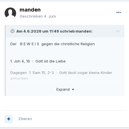
manden
Geschrieben
4. Juni
Am 4.6.2026 um 11:49 schrieb manden:
Der B E W E I S gegen die christliche Religion
1. Joh 4, 16 : Gott ist die Liebe
Dagegen 1. Sam 15, 2-3 : Gott lässt sogar kleine Kinder
ermorden.
Expand
Das ist ein KLARER Widerspruch !
Das heisst : die Bibel ist NICHT von Gott inspiriert !
Dann wissen wir nicht, ob von dem, was in der Bibel über
ihren Gott steht, etwas wahr ist.
Zitieren