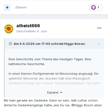
Zitieren
1
atheist666
Geschrieben
4. Juni
Am 4.6.2026 um 17:40 schrieb Higgs Boson:
Eine Geschichte zum Thema des heutigen Tages. Eine
katholische Geschichte.
In einer kleinen Dorfgemeinde ist Missionstag angesagt. Ein
gelehrter Missionar der Jesuiten hält eine theologisch
fundierte Predigt zum Thema 'Transsubstantiation'. Die geht
über eine halbe Stunde, was für eine katholische Predigt
Expand
schon eine wirkliche Katastrophe ist. Aber hinterher war
alles gesagt, was gesagt werden konnte. Leider hat das
Mir kam gerade ein Gedanke. Kann es sein, daß Luther schon
Thema und die Länge der Predigt die armen Dorfleute
ähnliche Gedankengänge hatte,,wie Du sie,
@Higgs Boson
eben
verunsichert. Der bemitleidenswerte Pfarrer des Dorfes