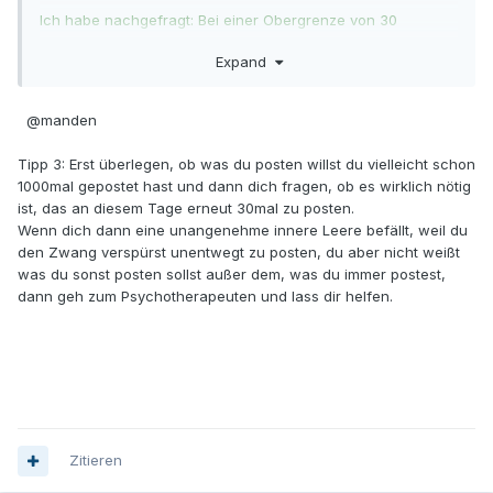
Ich habe nachgefragt: Bei einer Obergrenze von 30
Beiträgen täglich macht die Software automatisch dicht. Das
Expand
gilt für jeden hier, auch für mich. Diese Höchstzahl wird von
Usern normalerweise nie erreicht, scheint aber beim
Threaderöffner zu ziehen, anders kann ich mir das nicht
@manden
vorstellen.
Tipp 3: Erst überlegen, ob was du posten willst du vielleicht schon
Tipp 1: Wenn man sein eigenes Posting mehrfach kopiert
1000mal gepostet hast und dann dich fragen, ob es wirklich nötig
und wieder ins Forum stellt, einfach nur um sich zu
ist, das an diesem Tage erneut 30mal zu posten.
wiederholen, sind das Postings, die schnell die Gesamtzahl
Wenn dich dann eine unangenehme innere Leere befällt, weil du
in die Höhe treibt. Einfach darauf verzichten.
den Zwang verspürst unentwegt zu posten, du aber nicht weißt
was du sonst posten sollst außer dem, was du immer postest,
Tipp 2: Wenn man mehreren anderen Usern antworten will,
dann geh zum Psychotherapeuten und lass dir helfen.
kann man diese Antworten auch in einem einzigen Posting
zusammenfassen. Dann hat man statt zum Beispiel fünf
Beiträgen nur einen. Das bleibt auch übersichtlich, wenn
man die Beiträge, auf die man antwortet, reinkopiert
und/oder den Namen desjenigen, dem man antwortet, mit
einem vorangestellten @-Zeichen kenntlich macht.
Alfons als Moderator
Zitieren