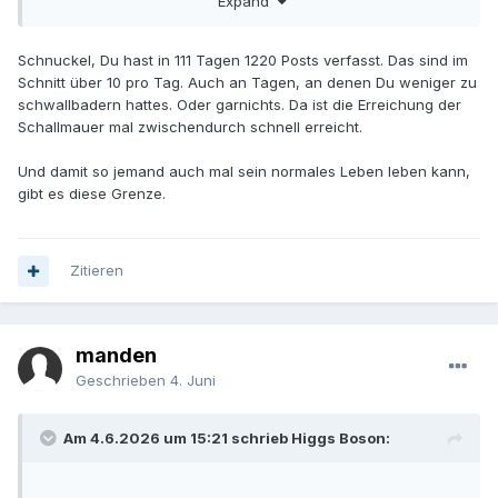
Expand
Egal, es geht darum den Menschen hier klar zu machen,
dass die Bibel unglaubwürdig ist.
Schnuckel, Du hast in 111 Tagen 1220 Posts verfasst. Das sind im
Aber die Menschen wollen das einfach NICHT wahrhaben.
Schnitt über 10 pro Tag. Auch an Tagen, an denen Du weniger zu
schwallbadern hattes. Oder garnichts. Da ist die Erreichung der
Schallmauer mal zwischendurch schnell erreicht.
Und damit so jemand auch mal sein normales Leben leben kann,
gibt es diese Grenze.
Zitieren
manden
Geschrieben
4. Juni
Am 4.6.2026 um 15:21 schrieb Higgs Boson: